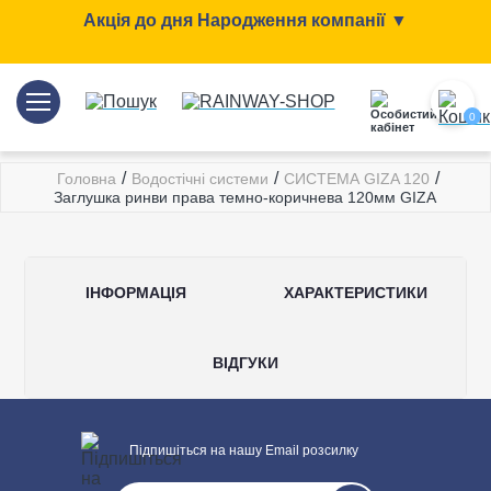
Акція до дня Народження компанії ▼
0
/
/
/
Головна
Водостічні системи
СИСТЕМА GIZA 120
Заглушка ринви права темно-коричнева 120мм GIZA
ІНФОРМАЦІЯ
ХАРАКТЕРИСТИКИ
ВІДГУКИ
Загальні характеристики
Підпишіться на нашу Email розсилку
Тип системи
120/85 мм
Написати відгук
Матеріал
ПВХ (PVC-U)