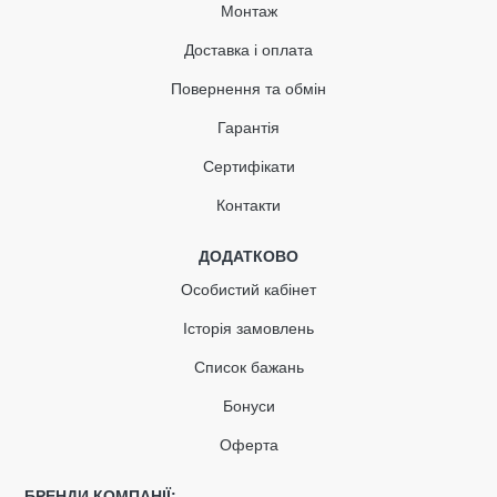
Детальніше про гарантії
Монтаж
Доставка і оплата
ОПИС
Повернення та обмін
Заглушка ринви – кінцевий елемент
Гарантія
системи, який з'єднується з ринвою простим
замиканням і запобігає виливу води.
Сертифікати
Заглушка виготовляється з жорсткого ПВХ
(PVC-U) шляхом лиття.
Контакти
Оснащений ущільнювачем з EPDM-каучуку.
Заглушки ринви э ліві і праві.
ДОДАТКОВО
Особистий кабінет
Історія замовлень
Список бажань
Бонуси
Оферта
БРЕНДИ КОМПАНІЇ: