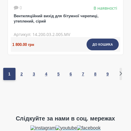
В наявності
0
Вентиляційний вихід для бітумної черепиці,
утеплений, cірий
Артикул: 14.200.03.2.005.MV
1 800.00 грн
ДО КОШИКА
1
2
3
4
5
6
7
8
9
Слідкуйте за нами в соц. мережах