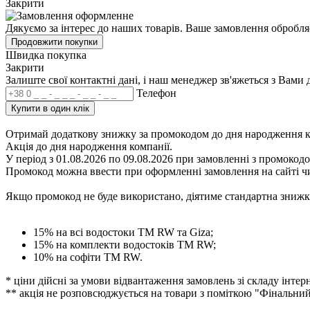
Закрити
Дякуємо за інтерес до наших товарів. Ваше замовлення обробля
Продовжити покупки
Швидка покупка
Закрити
Залиште свої контактні дані, і наш менеджер зв'яжеться з Вами 
Телефон
Купити в один клік
Отримай додаткову знижку за промокодом до дня народження к
Акція до дня народження компанії.
У період з 01.08.2026 по 09.08.2026 при замовленні з
промокод
Промокод можна ввести при оформленні замовлення на сайті ч
Якщо промокод не буде використано
, діятиме стандартна знижк
15% на всі водостоки ТМ RW та Giza;
15% на комплекти водостоків ТМ RW;
10% на софіти ТМ RW.
* ціни дійсні за умови відвантаження замовлень зі складу інтерн
** акція не розповсюджується на товари з поміткою "Фінальни