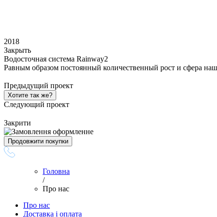
2018
Закрыть
Водосточная система Rainway2
Равным образом постоянный количественный рост и сфера наш
Предыдущий проект
Хотите так же?
Следующий проект
Закрити
Продовжити покупки
Головна
/
Про нас
Про нас
Доставка і оплата