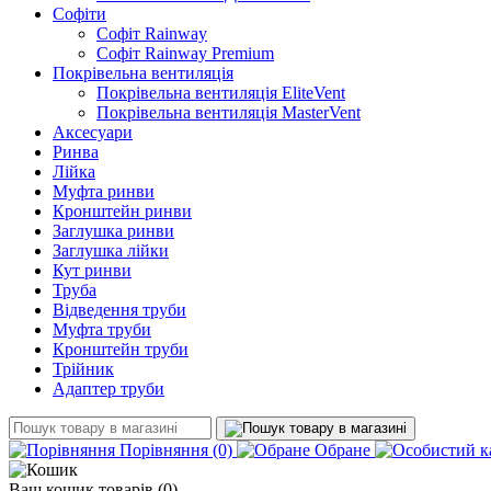
Софіти
Софіт Rainway
Софіт Rainway Premium
Покрівельна вентиляція
Покрівельна вентиляція EliteVent
Покрівельна вентиляція MasterVent
Аксесуари
Ринва
Лійка
Муфта ринви
Кронштейн ринви
Заглушка ринви
Заглушка лійки
Кут ринви
Труба
Відведення труби
Муфта труби
Кронштейн труби
Трійник
Адаптер труби
Порівняння
(0)
Обране
Ваш кошик
товарів (
0
)