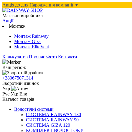
Акція до дня Народження компанії ▼
Магазин виробника
Акції
Монтаж
Монтаж Rainway
Монтаж Giza
Монтаж EliteVent
Калькулятор
Про нас
Фото
Контакти
Ваш регіон:
+380675071314
Зворотній дзвінок
Укр
Рус
Укр
Eng
Каталог товарів
Водостічні системи
СИСТЕМА RAINWAY 130
СИСТЕМА RAINWAY 90
СИСТЕМА GIZA 120
КОМПЛЕКТ ВОДОСТОКУ