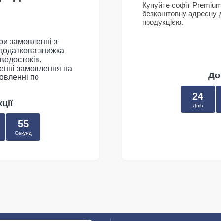
Купуйте софіт Premium
безкоштовну адресну 
продукцією.
при замовленні з
 додаткова знижка
 водостоків.
енні замовлення на
До
овленні по
24
Закрити
ції
, діятиме стандартна
Днів
55
za;
Секунд
RW;
 замовлень зі складу
борності, 36).
ПРОДОВЖИТИ ПОКУПКИ
ари з поміткою