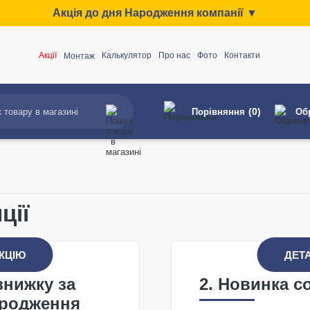
Акція до дня Народження компанії ▼
Акції
Калькулятор
Про нас
Фото
Контакти
Монтаж
(0)
Порівняння
Об
ції
КЦІЮ
ДЕТ
знижку за
2. Новинка с
ародження