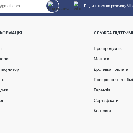
Підпишіться на розсилку Vib
НФОРМАЦІЯ
СЛУЖБА ПІДТРИМ
ції
Про продукцію
талог
Монтаж
лькулятор
Доставка і оплата
то
Повернення та обм
дгуки
Гарантія
ог
Сертифікати
Контакти