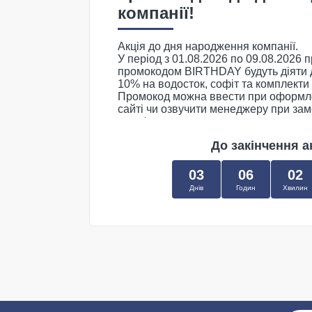
компанії!
Акція до дня народження компанії.
У період з 01.08.2026 по 09.08.2026 
промокодом BIRTHDAY
будуть діяти
10% на водосток, софіт та комплекти
Промокод можна ввести при оформл
сайті чи озвучити менеджеру при зам
телефону.
До закінчення ак
Якщо промокод не буде використано
знижка:
03
06
02
15% на всі водостоки ТМ RW та Gi
Днів
Годин
Хвилин
15% на комплекти водостоків ТМ 
10% на софіти ТМ RW.
* ціни дійсні за умови відвантаження
інтернет-магазину (м. Боярка, вул. Со
** акція не розповсюджується на тов
"Фінальний розпродаж"