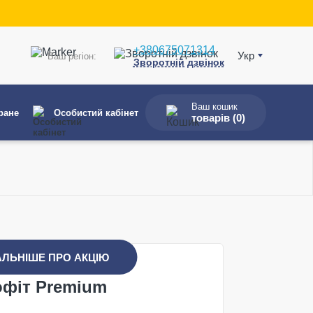
+380675071314
Укр
Ваш регіон:
Зворотній дзвінок
Ваш кошик
ране
Особистий кабінет
товарів (
0
)
АЛЬНІШЕ ПРО АКЦІЮ
офіт Premium