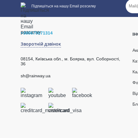
Підпишіться на нашу Email розсилку
+380675071314
І
Зворотній дзвінок
Ак
08154, Київська обл., м. Боярка, вул. Соборності,
Ка
36
Ка
sh@rainway.ua
Фо
Ві
Бл