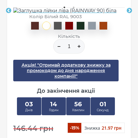
Колір Білий RAL 9003
Кількість
Акція! "Отримай додаткову знижку за
промокодом до дня народження
компанії!"
До закінчення акції
03
14
56
01
Днів
Годин
Хвилин
Секунд
146.44 грн
Знижка
21.97 грн
-15%