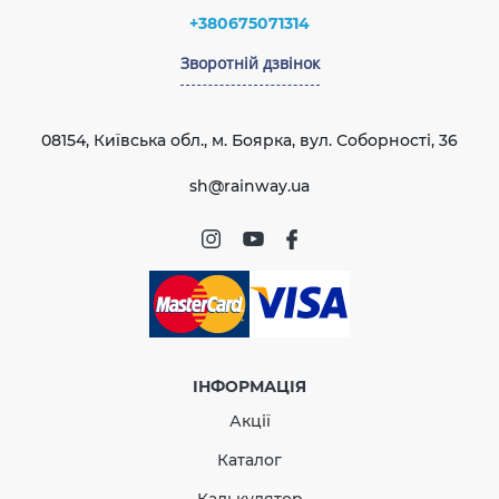
Стійкість до УФ-
+380675071314
Стійкий
випромінювання
Зворотній дзвінок
Гарантія
10 років
Рейтинг
Європейський
EN 607:2004
стандарт
Сертифікат
08154, Київська обл., м. Боярка, вул. Соборності, 36
Сертифіковано
відповідності
ВІДПРАВИТИ
sh@rainway.ua
Заглушка лійки ліва
(RAINWAY 90) біла
В наявності
ІНФОРМАЦІЯ
Акції
146.44
21.97
Знижка
-15%
Каталог
грн
грн