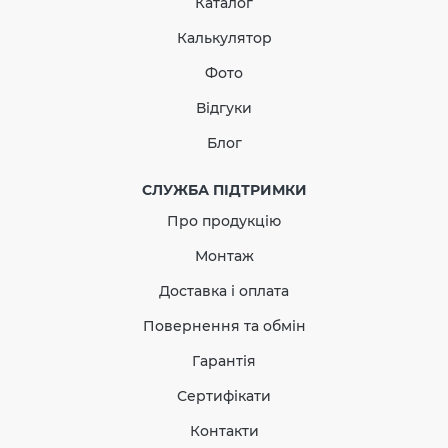
Каталог
Калькулятор
Фото
Відвід одномуфтовий 87°
Відгуки
100 мм (RAINWAY 130)
Блог
червоний
СЛУЖБА ПІДТРИМКИ
В наявності
Про продукцію
Монтаж
287.78
43.17
Знижка
-15%
грн
грн
Доставка і оплата
Повернення та обмін
244.61 грн
Гарантія
Кількість
Сертифікати
Контакти