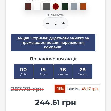
Кількість
Акція! "Отримай додаткову знижку за
промокодом до дня народження
компанії!"
До закінчення акції
00
15
38
28
Днів
Годин
Хвилин
Секунд
287.78 грн
Знижка
43.17 грн
-15%
244.61 грн