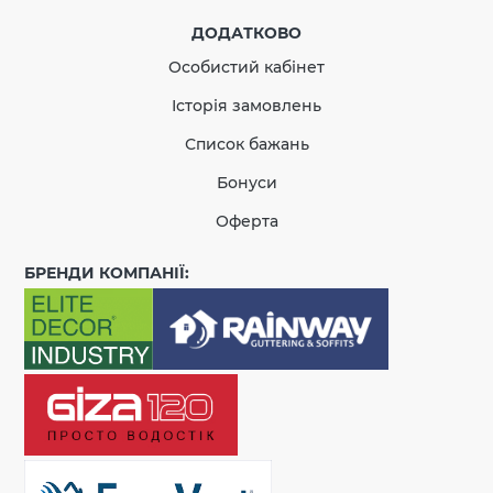
КУПИТЬ
ДОДАТКОВО
Особистий кабінет
Немає відгуків про цей товар.
Історія замовлень
Список бажань
Бонуси
Оферта
БРЕНДИ КОМПАНІЇ: