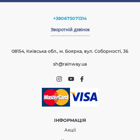
використання
60°С
Температура для
від + 5°С
монтажу
+380675071314
Стійкість до УФ-
Стійкий
Зворотній дзвінок
випромінювання
Рейтинг
Гарантія
10 років
Європейський
EN 12200-1:2016
стандарт
08154, Київська обл., м. Боярка, вул. Соборності, 36
Сертифікат
ВІДПРАВИТИ
Сертифіковано
відповідності
sh@rainway.ua
ІНФОРМАЦІЯ
Акції