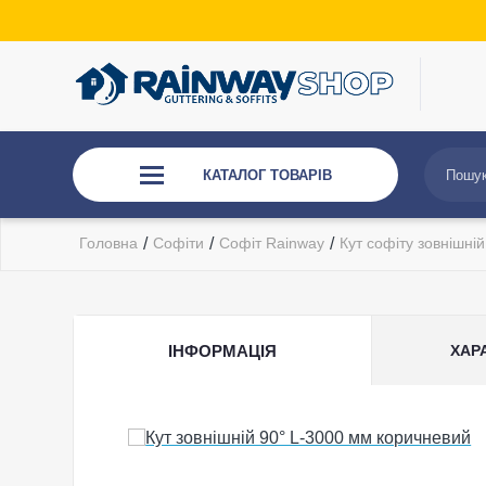
КАТАЛОГ ТОВАРІВ
Головна
/
Софіти
/
Софіт Rainway
/
Кут софіту зовнішній
ІНФОРМАЦІЯ
ХАР