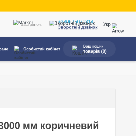
+380675071314
Укр
Ваш регіон:
Зворотній дзвінок
Ваш кошик
ране
Особистий кабінет
товарів (
0
)
-3000 мм коричневий