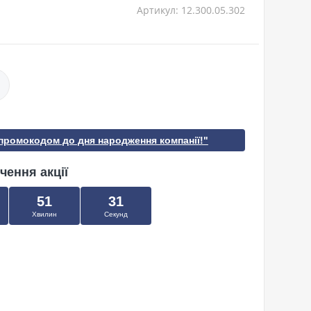
Артикул: 12.300.05.302
 промокодом до дня народження компанії!"
чення акції
51
30
Хвилин
Секунд