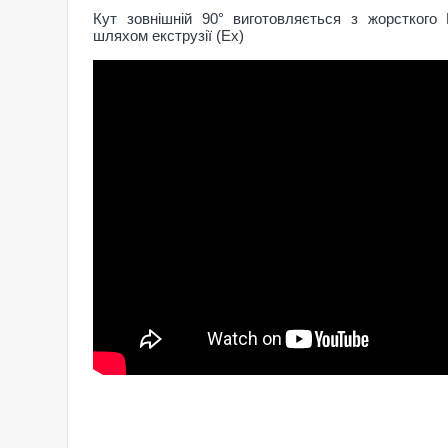
Кут зовнішній 90° виготовляється з жорсткого
шляхом екструзії (Ex)