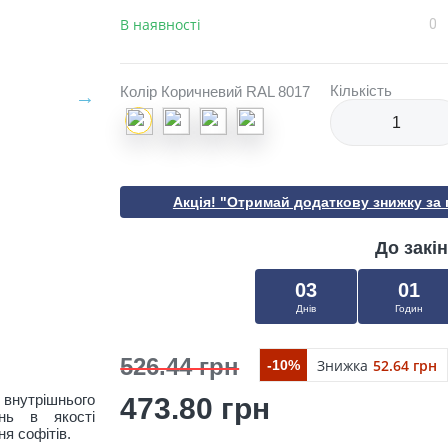
В наявності
0
Кількість
Колір Коричневий RAL 8017
Акція! "Отримай додаткову знижку за
До закін
03
01
Днів
Годин
526.44 грн
Знижка
52.64 грн
-10%
 внутрішнього
473.80 грн
нь в якості
ня софітів.