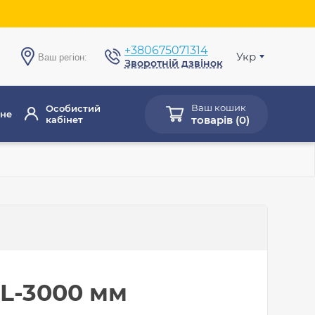
+380675071314
Укр
Ваш регіон:
Зворотній дзвінок
Ваш кошик
Особистий
не
товарів (
0
)
кабінет
 L-3000 мм