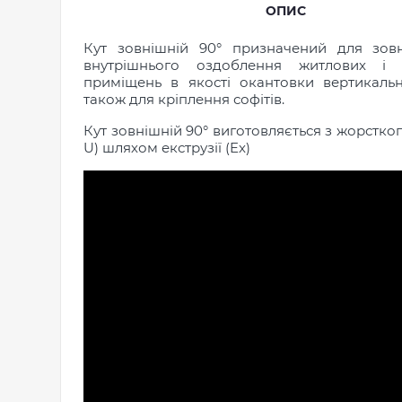
ОПИС
Кут зовнішній 90° призначений для зов
внутрішнього оздоблення житлових і 
приміщень в якості окантовки вертикальни
також для кріплення софітів.
Кут зовнішній 90° виготовляється з жорстко
U) шляхом екструзії (Ex)