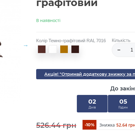
графітовий
В наявності
Кількість
Колір Темно-графітовий RAL 7016
Акція! "Отримай додаткову знижку за 
До закін
02
05
Днів
Годин
526.44 грн
Знижка
52.64 гр
-10%