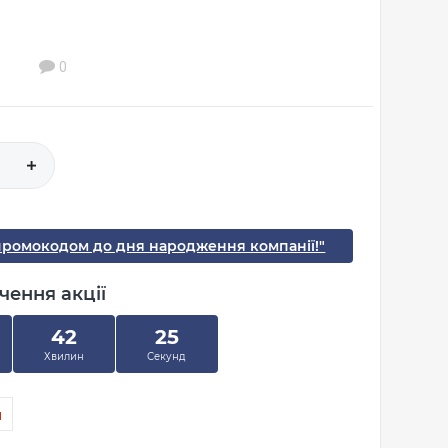
0
промокодом до дня народження компанії!"
чення акції
42
24
Хвилин
Секунд
н