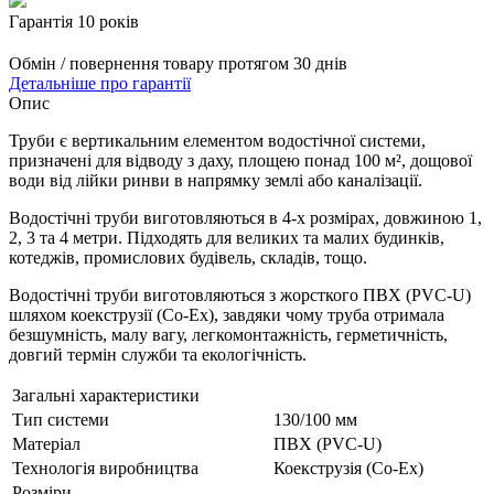
Гарантія 10 років
Обмін / повернення товару протягом 30 днів
Детальніше про гарантії
Опис
Труби є вертикальним елементом водостічної системи,
призначені для відводу з даху, площею понад 100 м², дощової
води від лійки ринви в напрямку землі або каналізації.
Водостічні труби виготовляються в 4-х розмірах, довжиною 1,
2, 3 та 4 метри. Підходять для великих та малих будинків,
котеджів, промислових будівель, складів, тощо.
Водостічні труби виготовляються з жорсткого ПВХ (PVC-U)
шляхом коекструзії (Co-Ex), завдяки чому труба отримала
безшумність, малу вагу, легкомонтажність, герметичність,
довгий термін служби та екологічність.
Загальні характеристики
Тип системи
130/100 мм
Матеріал
ПВХ (PVC-U)
Технологія виробництва
Коекструзія (Co-Ex)
Розміри