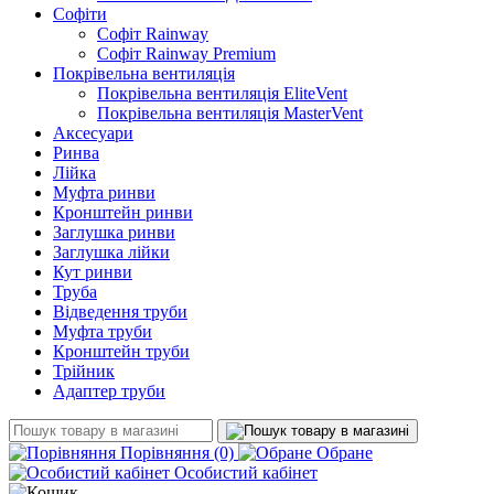
Софіти
Софіт Rainway
Софіт Rainway Premium
Покрівельна вентиляція
Покрівельна вентиляція EliteVent
Покрівельна вентиляція MasterVent
Аксесуари
Ринва
Лійка
Муфта ринви
Кронштейн ринви
Заглушка ринви
Заглушка лійки
Кут ринви
Труба
Відведення труби
Муфта труби
Кронштейн труби
Трійник
Адаптер труби
Порівняння
(0)
Обране
Особистий кабінет