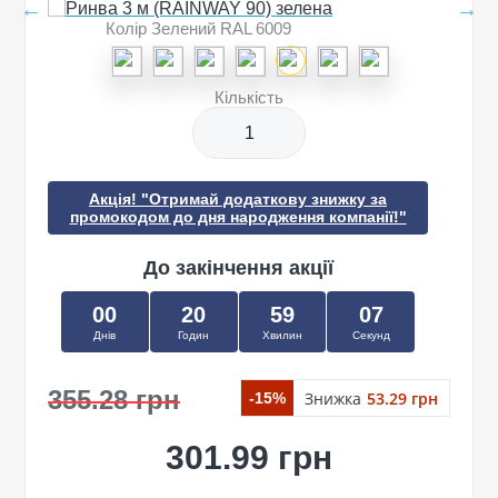
Колір Зелений RAL 6009
Кількість
Акція! "Отримай додаткову знижку за
промокодом до дня народження компанії!"
До закінчення акції
00
20
59
07
Днів
Годин
Хвилин
Секунд
355.28 грн
Знижка
53.29 грн
-15%
301.99 грн