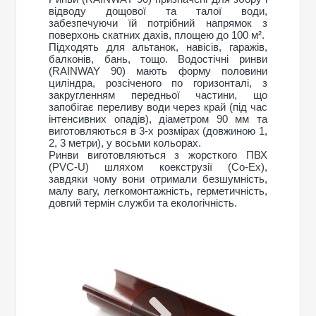
відводу дощової та талої води,
забезпечуючи їй потрібний напрямок з
поверхонь скатних дахів, площею до 100 м².
Підходять для альтанок, навісів, гаражів,
балконів, бань, тощо. Водостічні ринви
(RAINWAY 90) мають форму половини
циліндра, розсіченого по горизонталі, з
закругленням передньої частини, що
запобігає переливу води через край (під час
інтенсивних опадів), діаметром 90 мм та
виготовляються в 3-х розмірах (довжиною 1,
2, 3 метри), у восьми кольорах.
Ринви виготовляються з жорсткого ПВХ
(PVC-U) шляхом коекструзії (Co-Ex),
завдяки чому вони отримали безшумність,
малу вагу, легкомонтажність, герметичність,
довгий термін служби та екологічність.