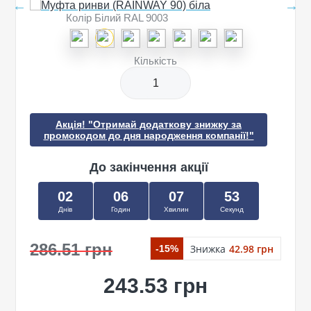
Колір Білий RAL 9003
Кількість
Акція! "Отримай додаткову знижку за
промокодом до дня народження компанії!"
До закінчення акції
02
06
07
53
Днів
Годин
Хвилин
Секунд
286.51 грн
Знижка
42.98 грн
-15%
243.53 грн