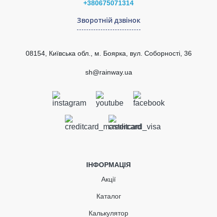
Стійкий
+380675071314
випромінювання
Гарантія
10 років
Зворотній дзвінок
Рейтинг
Європейський стандарт
EN 607:2004
Сертифікат
Сертифіковано
відповідності
08154, Київська обл., м. Боярка, вул. Соборності, 36
ВІДПРАВИТИ
sh@rainway.ua
Муфта ринви (RAINWAY 90)
біла
В наявності
ІНФОРМАЦІЯ
286.51
42.98
Знижка
-15%
Акції
грн
грн
Каталог
243.53 грн
Калькулятор