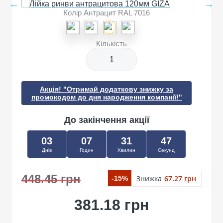
Колір Антрацит RAL 7016
Кількість
Акція! "Отримай додаткову знижку за
промокодом до дня народження компанії!"
До закінчення акції
03
07
31
47
Днів
Годин
Хвилин
Секунд
448.45 грн
Знижка
67.27 грн
-15%
381.18 грн