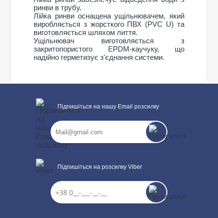
ринви в трубу.
Лійка ринви оснащена ущільнювачем, який
виробляється з жорсткого ПВХ (PVC U) та
виготовляється шляхом лиття.
Ущільнювач виготовляється з
закритопористого EPDM-каучуку, що
надійно герметизує з'єднання системи.
Загальні характеристики
Підпишіться на нашу Email розсилку
Тип системи
120/85 мм
Написати відгук
Матеріал
ПВХ (PVC-U)
Технологія виробництва
Лиття
ПРОДОВЖИТИ ПОКУПКИ
Розміри
Ваше ім’я:
Довжина
220 мм
Діаметр лійки ринви
120 мм
Вага
0,24 кг
Підпишіться на розсилку Viber
220×164×148
Габарити
мм
Ваш відгук
Кількість в упаковці
10 шт.
Додаткові характеристики
Температура
від - 40°С / до +