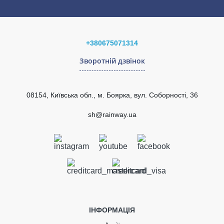
Стійкість до УФ-
Стійкий
випромінювання
Гарантія
10 років
Європейський стандарт
EN 607:2004
+380675071314
Сертифікат
Сертифіковано
відповідності
Зворотній дзвінок
Рейтинг
08154, Київська обл., м. Боярка, вул. Соборності, 36
ВІДПРАВИТИ
sh@rainway.ua
Кут ринви зовнішній
110°-170° (RAINWAY 90),
білий, довільний (під
замовлення) не
регульований
ІНФОРМАЦІЯ