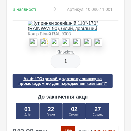
В наявності
Артикул: 10.090.11.001
0
Колір Білий RAL 9003
Кількість
Акція! "Отримай додаткову знижку за
промокодом до дня народження компанії!"
До закінчення акції
01
22
02
26
Днів
Годин
Хвилин
Секунд