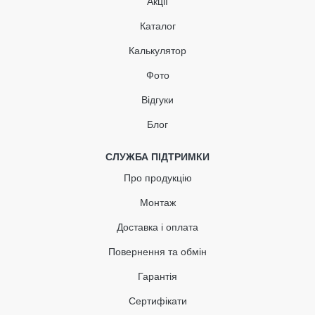
Акції
В наявності
Каталог
842.98
Калькулятор
126.45
Знижка
-15%
грн
грн
Фото
Відгуки
716.53 грн
Блог
Кількість
СЛУЖБА ПІДТРИМКИ
Про продукцію
КУПИТЬ
Монтаж
Доставка і оплата
Повернення та обмін
Гарантія
Сертифікати