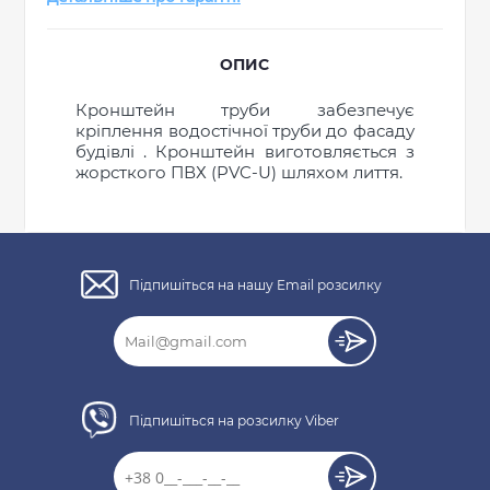
ОПИС
Кронштейн труби забезпечує
кріплення водостічної труби до фасаду
будівлі . Кронштейн виготовляється з
жорсткого ПВХ (PVC-U) шляхом лиття.
Загальні характеристики
Підпишіться на нашу Email розсилку
Тип системи
130/100 мм
Написати відгук
Матеріал
ПВХ (PVC-U)
Технологія
Лиття
виробництва
Ваше ім’я:
Розміри
Довжина
127 мм
Підпишіться на розсилку Viber
Вага
0,062 кг
127 × 106 × 46
Габарити
мм
Ваш відгук
ПРОДОВЖИТИ ПОКУПКИ