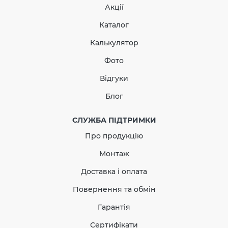
Акції
166.82
25.02
Знижка
-15%
Каталог
грн
грн
Калькулятор
141.80 грн
Фото
Кількість
Відгуки
Блог
СЛУЖБА ПІДТРИМКИ
КУПИТЬ
Про продукцію
Монтаж
Доставка і оплата
Повернення та обмін
Гарантія
Сертифікати