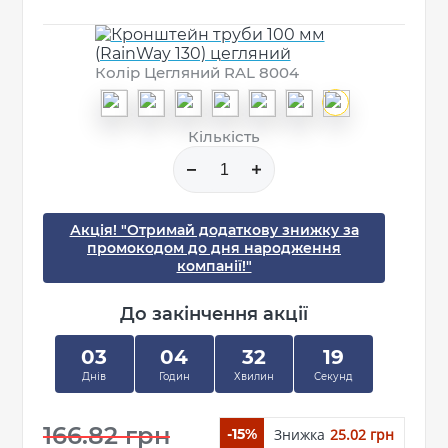
Колір Цегляний RAL 8004
Кількість
Акція! "Отримай додаткову знижку за
промокодом до дня народження
компанії!"
До закінчення акції
03
04
32
19
Днів
Годин
Хвилин
Секунд
166.82 грн
Знижка
25.02 грн
-15%