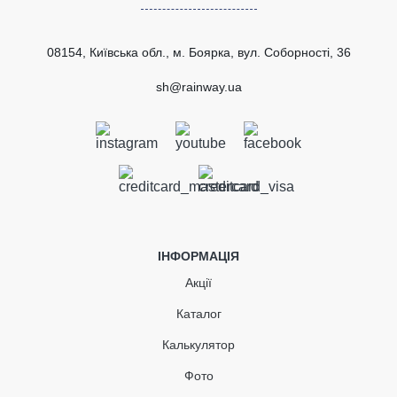
Сертифіковано
відповідності
08154, Київська обл., м. Боярка, вул. Соборності, 36
ВІДПРАВИТИ
sh@rainway.ua
Кронштейн ринви (RAINWAY
90) зелений
В наявності
ІНФОРМАЦІЯ
103.14
Акції
15.47
Знижка
-15%
грн
грн
Каталог
Калькулятор
87.67 грн
Фото
Кількість