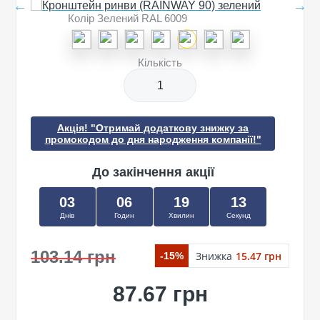
Колір Зелений RAL 6009
Кількість
Акція! "Отримай додаткову знижку за
промокодом до дня народження компанії!"
До закінчення акції
03
06
19
13
Днів
Годин
Хвилин
Секунд
103.14 грн
Знижка
15.47 грн
-15%
87.67 грн