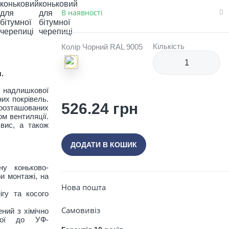
В наявності
0
Кількість
Колір Чорний RAL 9005
.
 надлишкової
них покрівель.
526.24 грн
розташованих
м вентиляції.
звис, а також
ДОДАТИ В КОШИК
Закрити
ну коньково-
ри монтажі, на
Нова пошта
ігу та косого
Самовивіз
ений з хімічно
ійкої до УФ-