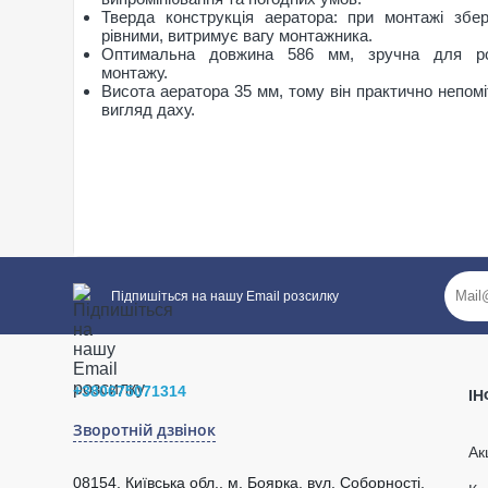
Тверда конструкція аератора: при монтажі збе
рівними, витримує вагу монтажника.
Оптимальна довжина 586 мм, зручна для ро
монтажу.
Висота аератора 35 мм, тому він практично непомі
вигляд даху.
Загальні характеристики
Підпишіться на нашу Email розсилку
Тип покрівлі
Бітумн
Написати відгук
Матеріал
Поліпр
Розміри
Ширина
324 м
Ваше ім’я:
+380675071314
І
Висота
35 мм
Довжина
586 м
Зворотній дзвінок
Площа вентиляційного отвору
218 см
Ак
Вага
0,76 кг
08154, Київська обл., м. Боярка, вул. Соборності,
Додаткові характеристики