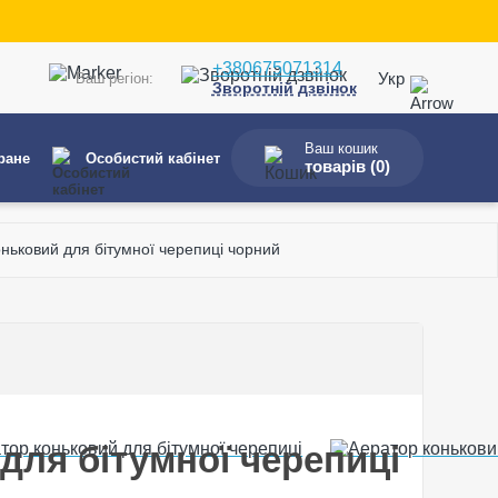
+380675071314
Укр
Ваш регіон:
Зворотній дзвінок
Ваш кошик
ране
Особистий кабінет
товарів (
0
)
ньковий для бітумної черепиці чорний
для бітумної черепиці