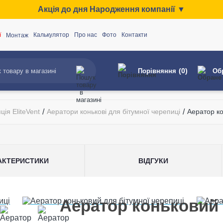
Акція до дня Народження компанії ▼
ї
Калькулятор
Про нас
Фото
Контакти
Монтаж
(0)
Порівняння
Об
ія EliteVent
/
Аератори конькові для бітумної черепиці
/
Аератор ко
АКТЕРИСТИКИ
ВІДГУКИ
Аератор коньковий 