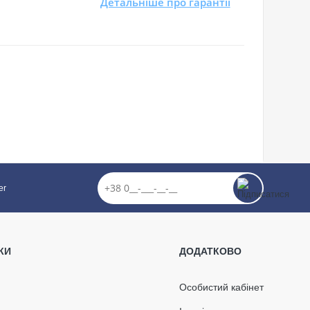
Детальніше про гарантії
er
р коньковий для
ї черепиці
КИ
ДОДАТКОВО
Особистий кабінет