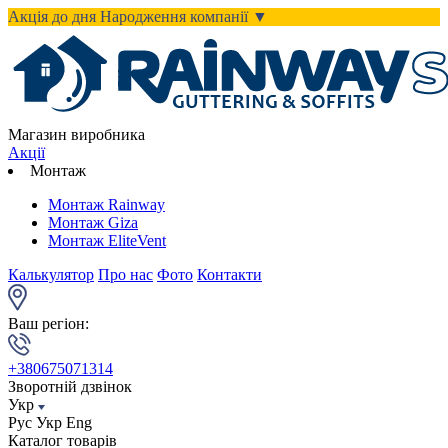
Акція до дня Народження компанії ▼
Магазин виробника
Акції
Монтаж
Монтаж Rainway
Монтаж Giza
Монтаж EliteVent
Калькулятор
Про нас
Фото
Контакти
Ваш регіон:
+380675071314
Зворотній дзвінок
Укр
Рус
Укр
Eng
Каталог товарів