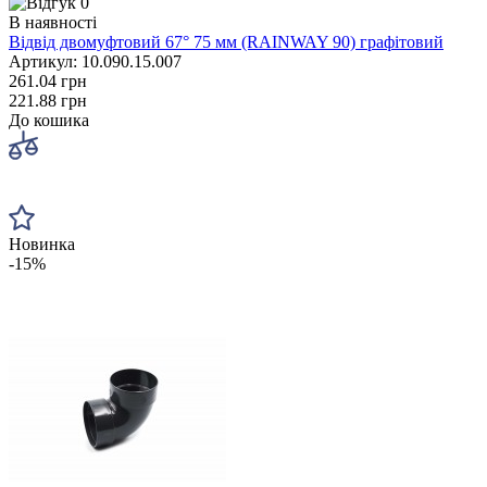
0
В наявності
Відвід двомуфтовий 67° 75 мм (RAINWAY 90) графітовий
Артикул: 10.090.15.007
261.04 грн
221.88 грн
До кошика
Новинка
-15%