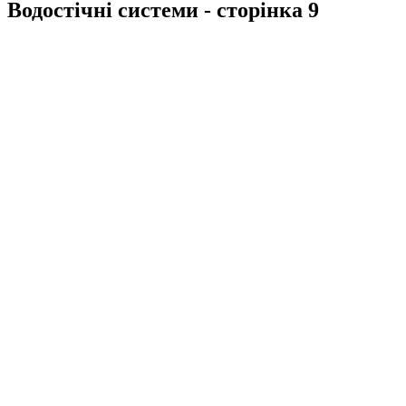
Водостічні системи - сторінка 9
СИСТЕМА
RAINWAY
130
СИСТЕМА
RAINWAY
90
СИСТЕМА
GIZA 120
КОМПЛЕКТ