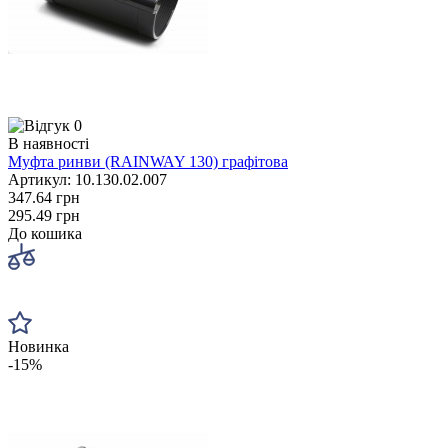
0
В наявності
Муфта ринви (RAINWAY 130) графітова
Артикул: 10.130.02.007
347.64 грн
295.49 грн
До кошика
Новинка
-15%