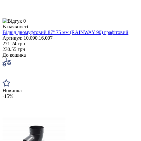
0
В наявності
Відвід двомуфтовий 87° 75 мм (RAINWAY 90) графітовий
Артикул: 10.090.16.007
271.24 грн
230.55 грн
До кошика
Новинка
-15%