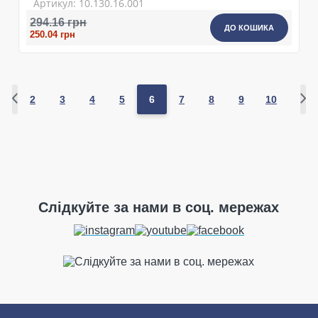
Артикул: 10.130.16.001
294.16 грн
ДО КОШИКА
250.04 грн
2
3
4
5
6
7
8
9
10
Слідкуйте за нами в соц. мережах