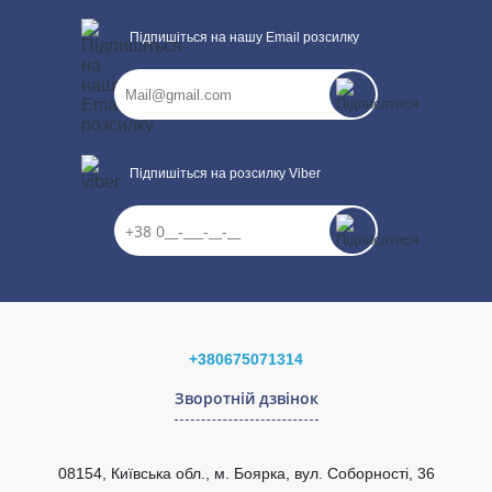
Розміри
Підпишіться на нашу Email розсилку
Габарити упаковки
510х200х470 мм
Написати відгук
Висота
500 мм
Діаметр
110 мм
Вага
1,586 кг
Ваше ім’я:
Вага упаковки
2,2 кг
Кількість в упаковці
1 шт
Підпишіться на розсилку Viber
ПРОДОВЖИТИ ПОКУПКИ
Ваш відгук
+380675071314
Зворотній дзвінок
Рейтинг
08154, Київська обл., м. Боярка, вул. Соборності, 36
ВІДПРАВИТИ