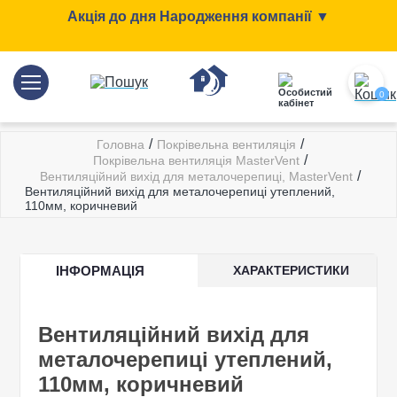
Акція до дня Народження компанії ▼
0
/
/
Головна
Покрівельна вентиляція
/
Покрівельна вентиляція MasterVent
/
Вентиляційний вихід для металочерепиці, MasterVent
Вентиляційний вихід для металочерепиці утеплений,
110мм, коричневий
ІНФОРМАЦІЯ
ХАРАКТЕРИСТИКИ
Вентиляційний вихід для
металочерепиці утеплений,
110мм, коричневий