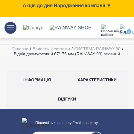
Акція до дня Народження компанії ▼
0
/
/
/
Головна
Водостічні системи
СИСТЕМА RAINWAY 90
Відвід двомуфтовий 67° 75 мм (RAINWAY 90) зелений
ІНФОРМАЦІЯ
ХАРАКТЕРИСТИКИ
ВІДГУКИ
Загальні характеристики
Підпишіться на нашу Email розсилку
Тип системи
90/75 мм
Написати відгук
Матеріал
ПВХ (PVC-U)