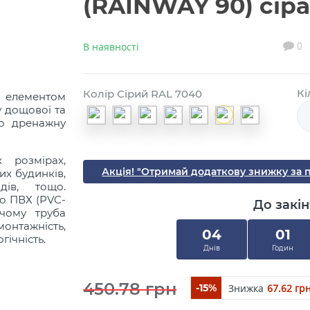
(RAINWAY 90) сір
В наявності
0
Кі
Колір Сірий RAL 7040
м елементом
у дощової та
бо дренажну
 розмірах,
Акція! "Отримай додаткову знижку за 
их будинків,
дів, тощо.
го ПВХ (PVC-
До закін
 чому труба
онтажність,
04
01
гічність.
Днів
Годин
450.78 грн
Знижка
67.62 гр
-15%