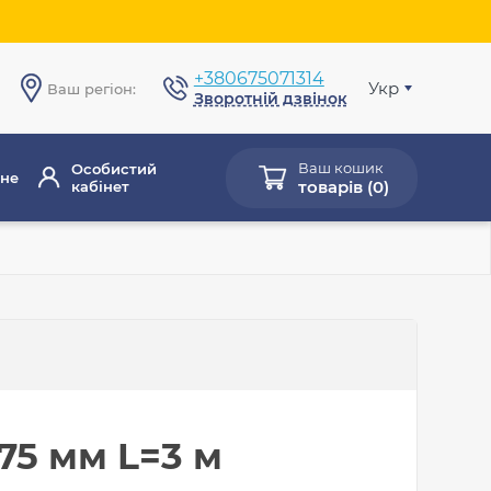
+380675071314
Укр
Ваш регіон:
Зворотній дзвінок
Ваш кошик
Особистий
не
товарів (
0
)
кабінет
75 мм L=3 м