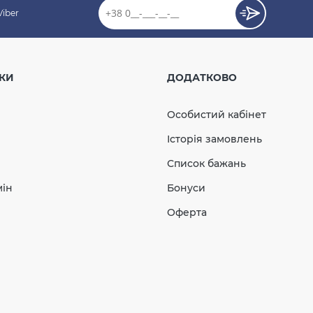
Viber
 водостічна 75 мм
 (RAINWAY 90) сіра
КИ
ДОДАТКОВО
Особистий кабінет
і
Історія замовлень
450.78
Список бажань
67.62
Знижка
-15%
грн
грн
мін
Бонуси
383.16 грн
Оферта
КУПИТЬ