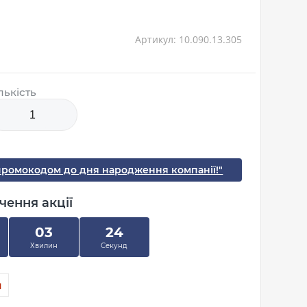
а
Артикул: 10.090.13.305
лькість
промокодом до дня народження компанії!"
чення акції
03
23
Хвилин
Секунд
н