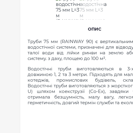
ОПИС
Труби 75 мм (RAINWAY 90) є вертикальни
водостічної системи, призначені для відвод
талої води від лійки ринви на землю а
систему. з даху, площею до 100 м².
Водостічні труби виготовляються в 3-х
довжиною 1, 2 та 3 метри. Підходять для мал
котеджів, промислових будівель, скла
Водостічні труби виготовляються з жорстко
U) шляхом коекструзії (Co-Ex), завдяки
отримала безшумність, малу вагу, легком
герметичність, довгий термін служби та еколо