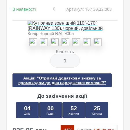
В наявності
Артикул: 10.130.22.008
0
Колір Чорний RAL 9005
Кількість
Акція! "Отримай додаткову знижку за
промокодом до дня народження компанії!"
До закінчення акції
04
00
52
25
Днів
Годин
Хвилин
Секунд