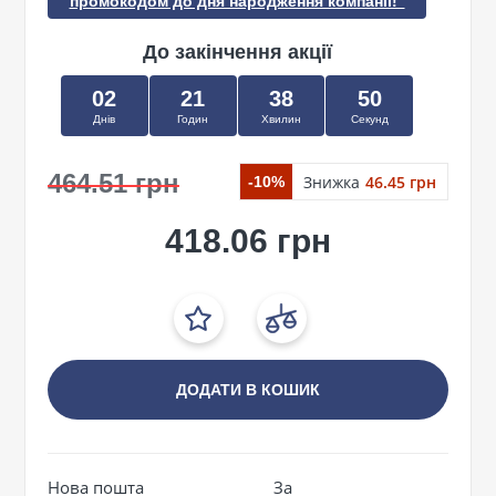
промокодом до дня народження компанії!"
До закінчення акції
02
21
38
49
Днів
Годин
Хвилин
Секунд
464.51 грн
Знижка
46.45 грн
-10%
418.06 грн
ДОДАТИ В КОШИК
Нова пошта
За