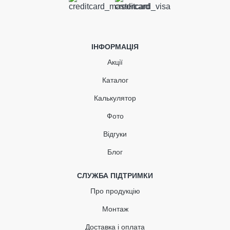
м2) графітова
В наявності
ІНФОРМАЦІЯ
464.51
Акції
46.45
Знижка
-10%
грн
грн
Каталог
Калькулятор
418.06 грн
Фото
Кількість
Відгуки
Блог
КУПИТЬ
СЛУЖБА ПІДТРИМКИ
Про продукцію
Монтаж
Доставка і оплата