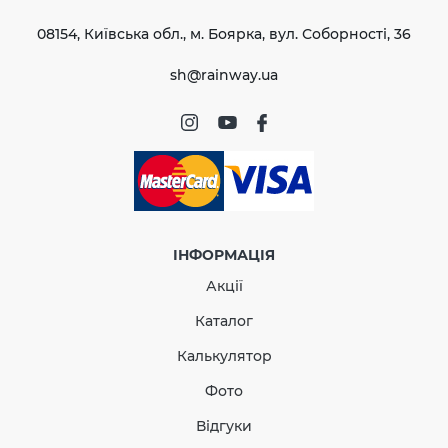
ТУ У 22.2-
Європейський
43147227-
08154, Київська обл., м. Боярка, вул. Соборності, 36
стандарт
002:2019
ВІДПРАВИТИ
Сертифікат
sh@rainway.ua
Сертифіковано
відповідності
ІНФОРМАЦІЯ
Акції
Каталог
Калькулятор
Фото
J-профіль L-3000 мм
Відгуки
темно-коричневий