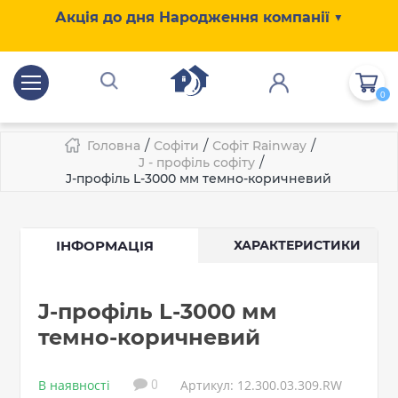
Акція до дня Народження компанії ▼
0
/
/
/
Головна
Софіти
Софіт Rainway
/
J - профіль софіту
J-профіль L-3000 мм темно-коричневий
ІНФОРМАЦІЯ
ХАРАКТЕРИСТИКИ
J-профіль L-3000 мм
темно-коричневий
В наявності
Артикул: 12.300.03.309.RW
0