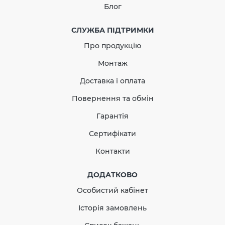
Блог
В наявності
СЛУЖБА ПІДТРИМКИ
Про продукцію
263.84
26.38
Знижка
-10%
Монтаж
грн
грн
Доставка і оплата
237.46 грн
Повернення та обмін
Кількість
Гарантія
Сертифікати
Контакти
КУПИТЬ
ДОДАТКОВО
Немає відгуків про цей товар.
Особистий кабінет
Історія замовлень