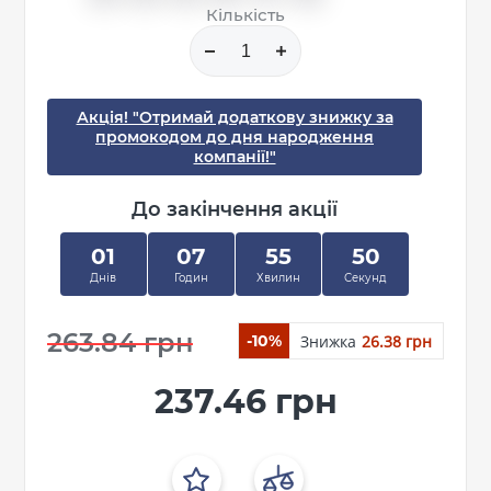
Кількість
Акція! "Отримай додаткову знижку за
промокодом до дня народження
компанії!"
До закінчення акції
01
07
55
49
Днів
Годин
Хвилин
Секунд
263.84 грн
Знижка
26.38 грн
-10%
237.46 грн