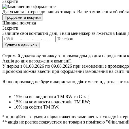
Закрити
Дякуємо за інтерес до наших товарів. Ваше замовлення обробля
Продовжити покупки
Швидка покупка
Закрити
Залиште свої контактні дані, і наш менеджер зв'яжеться з Вами 
Телефон
Купити в один клік
Отримай додаткову знижку за промокодом до дня народження к
Акція до дня народження компанії.
У період з 01.08.2026 по 09.08.2026 при замовленні з
промокод
Промокод можна ввести при оформленні замовлення на сайті ч
Якщо промокод не буде використано
, діятиме стандартна знижк
15% на всі водостоки ТМ RW та Giza;
15% на комплекти водостоків ТМ RW;
10% на софіти ТМ RW.
* ціни дійсні за умови відвантаження замовлень зі складу інтерн
** акція не розповсюджується на товари з поміткою "Фінальни