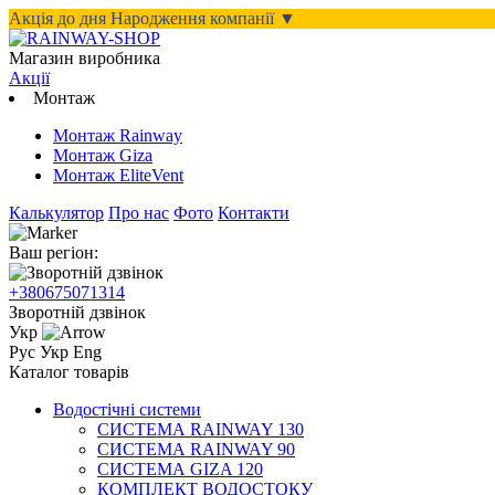
Акція до дня Народження компанії ▼
Магазин виробника
Акції
Монтаж
Монтаж Rainway
Монтаж Giza
Монтаж EliteVent
Калькулятор
Про нас
Фото
Контакти
Ваш регіон:
+380675071314
Зворотній дзвінок
Укр
Рус
Укр
Eng
Каталог товарів
Водостічні системи
СИСТЕМА RAINWAY 130
СИСТЕМА RAINWAY 90
СИСТЕМА GIZA 120
КОМПЛЕКТ ВОДОСТОКУ