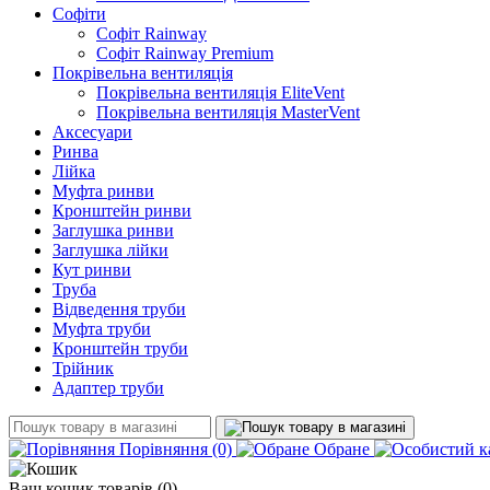
Софіти
Софіт Rainway
Софіт Rainway Premium
Покрівельна вентиляція
Покрівельна вентиляція EliteVent
Покрівельна вентиляція MasterVent
Аксесуари
Ринва
Лійка
Муфта ринви
Кронштейн ринви
Заглушка ринви
Заглушка лійки
Кут ринви
Труба
Відведення труби
Муфта труби
Кронштейн труби
Трійник
Адаптер труби
Порівняння
(0)
Обране
Ваш кошик
товарів (
0
)