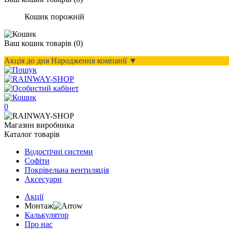
Кошик порожній
Ваш кошик
товарів (
0
)
Акція до дня Народження компанії ▼
0
Магазин виробника
Каталог товарів
Водостічні системи
Софіти
Покрівельна вентиляція
Аксесуари
Акції
Монтаж
Калькулятор
Про нас