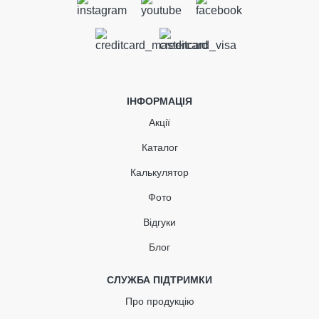
645.18 грн
Знижка
96.78 грн
-15%
Дощоприймач 50-110 мм
сірий
548.40 грн
В наявності
ПРОДОВЖИТИ ПОКУПКИ
ІНФОРМАЦІЯ
645.18
96.78
Знижка
-15%
Акції
грн
грн
ДОДАТИ В КОШИК
Каталог
548.40 грн
Калькулятор
Кількість
Нова пошта
За
Фото
тарифами
Відгуки
перевізника
Самовивіз
Безкоштовно
Блог
КУПИТЬ
Гарантія 10 років
СЛУЖБА ПІДТРИМКИ
Обмін / повернення товару протягом 30 днів
Про продукцію
Детальніше про гарантії