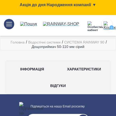
Акція до дня Народження компанії ▼
0
/
/
/
Головна
Водостічні системи
СИСТЕМА RAINWAY 90
Дощоприймач 50-110 мм сірий
ІНФОРМАЦІЯ
ХАРАКТЕРИСТИКИ
ВІДГУКИ
Розміри
Підпишіться на нашу Email розсилку
Кількість в упаковці
1 шт
Написати відгук
Дощоприймач 50-110 мм
Додаткові характеристики