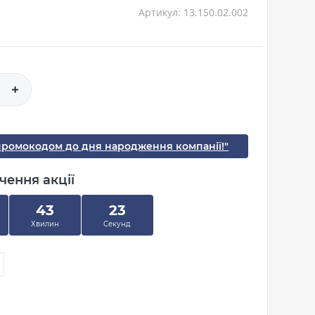
Артикул: 13.150.02.002
промокодом до дня народження компанії!"
чення акції
43
22
Хвилин
Секунд