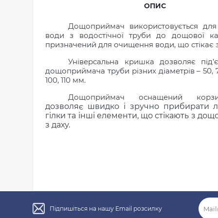
ОПИС
Дощоприймач використовується для
води з водостічної труби до дощової кан
призначений для очищення води, що стікає з
Універсальна кришка дозволяє під’
дощоприймача труби різних діаметрів – 50, 75
100, 110 мм.
Дощоприймач оснащений кор
дозволяє швидко і зручно прибирати ли
гілки та інші елементи, що стікають
з дощ
з даху.
Розміри
Підпишіться на нашу Email розсилку
Кількість в упаковці
1 шт