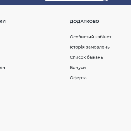
оприймач 50-110
коричневий
КИ
ДОДАТКОВО
Особистий кабінет
ості
Історія замовлень
645.18
Список бажань
96.78
Знижка
-15%
грн
грн
мін
Бонуси
548.40 грн
Оферта
КУПИТЬ