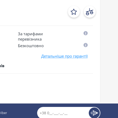
За тарифами
перевізника
Безкоштовно
Детальніше про гарантії
нів
Viber