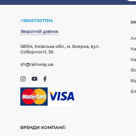
Написати відгук
Додаткові характеристики
Температура використання
від - 40
Температура для монтажу
від + 5°
Ваше ім’я:
+380675071314
І
Гарантія
10 рокі
Зворотній дзвінок
Ак
08154, Київська обл., м. Боярка, вул.
Ка
Ваш відгук
Соборності, 36
Ка
sh@rainway.ua
Ф
Ві
Бл
Рейтинг
ВІДПРАВИТИ
БРЕНДИ КОМПАНІЇ: