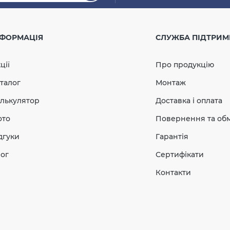
Дощ
°С / до + 60°С
С
мм 
НФОРМАЦІЯ
СЛУЖБА ПІДТРИМ
в
ції
Про продукцію
В наявн
талог
Монтаж
лькулятор
Доставка і оплата
Кількість
ото
Повернення та об
дгуки
Гарантія
ог
Сертифікати
Контакти