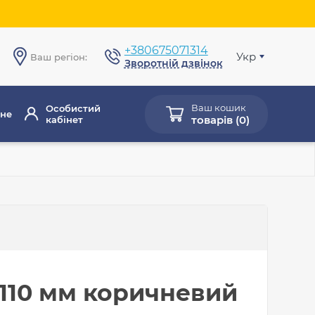
+380675071314
Укр
Ваш регіон:
Зворотній дзвінок
Ваш кошик
Особистий
не
товарів (
0
)
кабінет
110 мм коричневий