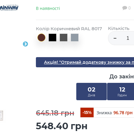
В наявності
0
Кількість
Колір Коричневий RAL 8017
Акція! "Отримай додаткову знижку за 
До закін
02
12
Днів
Годин
645.18 грн
Знижка
96.78 грн
-15%
548.40 грн
Закрити