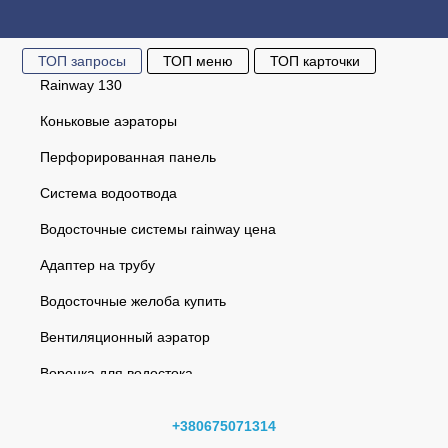
ТОП запросы
ТОП меню
ТОП карточки
Rainway 130
Коньковые аэраторы
Перфорированная панель
Система водоотвода
Водосточные системы rainway цена
Адаптер на трубу
Водосточные желоба купить
Вентиляционный аэратор
Воронка для водостока
Угол желоба наружный 135° (RAINWAY 90) зеленый
Водосточная система
Воронка желоба красная 120мм GIZA
+380675071314
Софиты