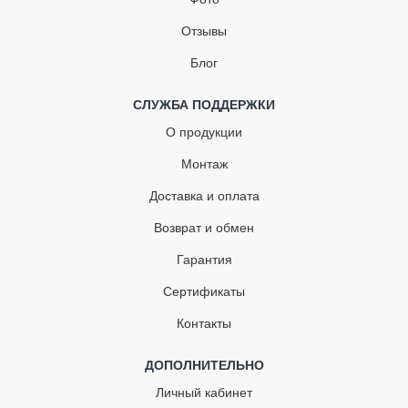
Угол софита наружный
Заглушка воронки
Отзывы
Угол желоба
Блог
Водосточная труба
Отвод трубы
СЛУЖБА ПОДДЕРЖКИ
О продукции
Муфта водосточной трубы
Монтаж
Кронштейн для трубы
Доставка и оплата
Тройник водосточной трубы
Возврат и обмен
Адаптер для труб
Гарантия
Сертификаты
Контакты
ДОПОЛНИТЕЛЬНО
Личный кабинет