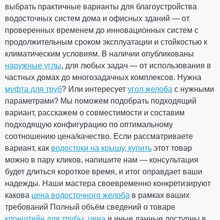
выбрать практичные варианты для благоустройства
использования
60°С
водосточных систем дома и офисных зданий — от
Температура для
от + 5°С
монтажа
проверенных временем до инновационных систем с
Устойчивость к УФ-
Устойчивый
продолжительным сроком эксплуатации и стойкостью к
излучению
Рейтинг
климатическим условиям. В наличии опубликованы
Гарантия
10 лет
наружные углы
Европейский
, для любых задач — от использования в
EN 12200-1:2016
стандарт
частных домах до многозадачных комплексов. Нужна
Сертификат
ОТПРАВИТЬ
Сертифицирован
муфта для труб
? Или интересует
угол желоба
с нужными
соответствия
параметрами? Мы поможем подобрать подходящий
ПРОДОЛЖИТЬ ПОКУПКИ
вариант, расскажем о совместимости и составим
подходящую конфигурацию по оптимальному
соотношению цена/качество. Если рассматриваете
Отвод одномуфтовый 67°
вариант, как
водостоки на крышу, купить
этот товар
100 мм (RAINWAY 130)
можно в пару кликов, напишите нам — консультация
красный
будет длиться короткое время, и итог оправдает ваши
надежды. Наши мастера своевременно конкретизируют
На складе
какова
цена водосточного желоба
в рамках ваших
требований Полный объём сведений о товаре
291.60
43.74
кронштейн для трубы, цена
и иные данные доступны в