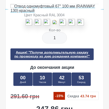
Цвет Красный RAL 3004
Кол-во
Акция! "Получи дополниьтельную скидку
по промокоду ко дню рождения компании!"
До окончания акции
00
10
42
52
Дней
Часов
Минут
Секунд
291.60 грн
Скидка
43.74 грн
-15%
247.86 грн