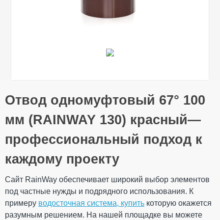
Общие характеристики
Отвод одномуфтовый 67° 100
Тип системы
130/100 мм
Оставьте свой отзыв
Материал
ПВХ (PVC-U)
мм (RAINWAY 130) красный—
Технология
Литье
производства
профессиональный подход к
Ваше имя
Размеры
Длина
156 мм
каждому проекту
Вес
0,198 кг
163 × 156 × 105
Габариты
Сайт RainWay обеспечивает широкий выбор элементов
мм
Ваш отзыв
под частные нужды и подрядного использования. К
Количество в
20 шт
упаковке
примеру
водосточная система, купить
которую окажется
Дополнительные характеристики
разумным решением. На нашей площадке вы можете
Температура
от - 40°С / до +