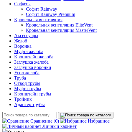
Софиты
Софит Rainway
Софит Rainway Premium
Кровельная вентиляция
Кровельная вентиляция EliteVent
Кровельная вентиляция MasterVent
Аксессуары
Желоб
Воронка
Муфта желоба
Кронштейн желоба
Заглушка желоба
Заглушка воронки
Угол желоба
Труба
Отвод трубы
Муфта трубы
Кронштейн трубы
Тройник
Адаптер трубы
Сравнение
(0)
Избранное
Личный кабинет