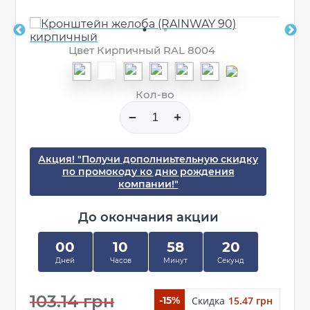
Цвет Кирпичный RAL 8004
Кол-во
Акция! "Получи дополниьтельную скидку
по промокоду ко дню рождения
компании!"
До окончания акции
00
10
58
20
Дней
Часов
Минут
Секунд
103.14 грн
Скидка
15.47 грн
-15%