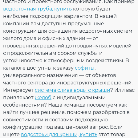
частного и проектного обслуживания. Как пример
Дополнительные характеристики
водосточная труба, купить
которую будет
Температура
от - 40°С / до +
наиболее подходящим вариантом. В нашей
использования
60°С
Температура для
компании вам доступны продуманные
от + 5°С
монтажа
конструкции для оснащения водосточных систем
Устойчивость к
Устойчивый
жилого дома и офисных зданий — от
УФ-излучению
Рейтинг
проверенных решений до продвинутых моделей
Гарантия
10 лет
с продолжительным сроком службы и
Европейский
EN 1462:2004
стандарт
устойчивостью к атмосферным воздействиям. В
Сертификат
ОТПРАВИТЬ
каталоге доступны к заказу
софиты
,
Сертифицирован
соответствия
универсального назначения — от объектов
частного сектора до инфраструктурных решений.
Интересует
система слива воды с крыши
? Или вас
привлекает
желоб
с индивидуальными
Кронштейн желоба
особенностями? Наша команда посоветуем как
(RAINWAY 90) кирпичный
найти лучшее решение, поможем разобраться в
совместимости и составим подходящую
конфигурацию под ваш ценовой запрос. Если
На складе
ищете
водостоки для крыши, купить
этот товар