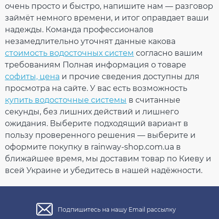
очень просто и быстро, напишите нам — разговор
103.14
ПРОДОЛЖИТЬ ПОКУПКИ
15.47
Скидка
-15%
займёт немного времени, и итог оправдает ваши
грн
грн
надежды. Команда профессионалов
незамедлительно уточнят данные какова
87.67 грн
стоимость водосточных систем
согласно вашим
требованиям Полная информация о товаре
Кол-во
софиты, цена
и прочие сведения доступны для
просмотра на сайте. У вас есть возможность
купить водосточные системы
в считанные
КУПИТЬ
секунды, без лишних действий и лишнего
ожидания. Выберите подходящий вариант в
пользу проверенного решения — выберите и
оформите покупку в rainway-shop.com.ua в
ближайшее время, мы доставим товар по Киеву и
всей Украине и убедитесь в нашей надёжности.
Подпишитесь на нашу Email рассылку