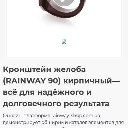
Общие характеристики
Кронштейн желоба
Тип системы
90/75 мм
Оставьте свой отзыв
(RAINWAY 90) кирпичный—
Материал
ПВХ (PVC-U)
Технология
Литье
всё для надёжного и
производства
Ваше имя
Размеры
долговечного результата
Длина
118 мм
Вес
0,054 кг
Габариты
50×118×108 мм
Онлайн-платформа rainway-shop.com.ua
Количество в
Ваш отзыв
демонстрирует обширный каталог элементов для
100 шт
упаковке