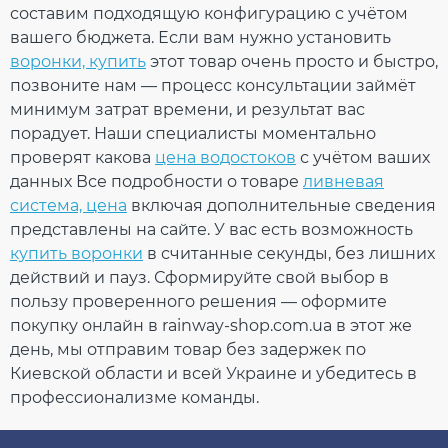
составим подходящую конфигурацию с учётом
вашего бюджета. Если вам нужно установить
воронки, купить
этот товар очень просто и быстро,
позвоните нам — процесс консультации займёт
минимум затрат времени, и результат вас
порадует. Наши специалисты моментально
проверят какова
цена водостоков
с учётом ваших
данных Все подробности о товаре
ливневая
Угол желоба наружный
система, цена
включая дополнительные сведения
90° (RAINWAY 130)
представлены на сайте. У вас есть возможность
кирпичный
купить воронки
в считанные секунды, без лишних
действий и пауз. Сформируйте свой выбор в
На складе
пользу проверенного решения — оформите
покупку онлайн в rainway-shop.com.ua в этот же
491.53
день, мы отправим товар без задержек по
73.73
Скидка
-15%
Киевской области и всей Украине и убедитесь в
грн
грн
профессионализме команды.
417.80 грн