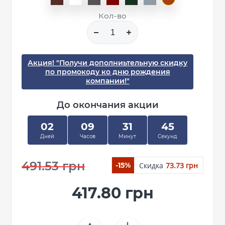
Кол-во
Акция! "Получи дополниьтельную скидку
по промокоду ко дню рождения
компании!"
До окончания акции
02
09
31
45
Дней
Часов
Минут
Секунд
491.53 грн
Скидка
73.73 грн
-15%
417.80 грн