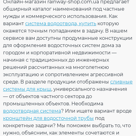
Габариты
275 × 275 × 108 мм
Онлайн-магазин rainway-shop.com.ua предлагает
Количество в
Ваш отзыв
обширный каталог наименований под частные
10 шт
упаковке
нужды и коммерческого использования. Как
Дополнительные характеристики
вариант
система водоотвода, купить
которую
Температура
от - 40°С / до +
окажется точным попаданием в задачу. В нашем
использования
60°С
Температура для
сервисе вам доступны продуманные конструкции
от + 5°С
монтажа
для оформления водосточных систем дома за
Устойчивость к
Устойчивый
городом и корпоративной недвижимости —
УФ-излучению
Рейтинг
начиная с традиционных до инженерных
Гарантия
10 лет
решений рассчитанных на многолетнюю
Европейский
EN 607:2004
стандарт
эксплуатацию и сопротивлением агрессивной
Сертификат
ПРОДОЛЖИТЬ ПОКУПКИ
ОТПРАВИТЬ
среде. В разделе продукции отображены
сливные
Сертифицирован
соответствия
системы для крыш
, универсального назначения
— от объектов частного сектора до
промышленных объектов. Необходима
водоотводная система
? Или ищете вариант вроде
кронштейн для водосточной трубы
под
конкретные задачи? Мы поможем выбрать то, что
нужно, объясним, как элементы сочетаются и