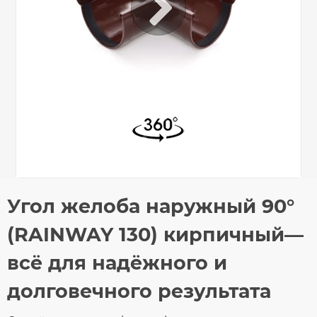
Общие характеристики
Угол желоба наружный 90°
Тип системы
130/100 мм
Оставьте свой отзыв
(RAINWAY 130) кирпичный—
Материал
ПВХ (PVC-U)
Технология
Коекструзия (Co-
всё для надёжного и
производства
Ex)
Ваше имя
Размеры
долговечного результата
Длина
152 мм
Вес
0,41 кг