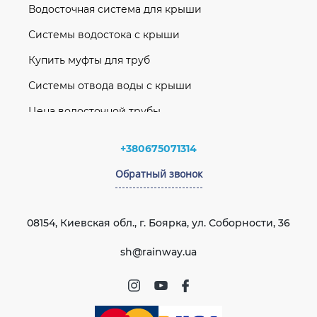
Водосточная система для крыши
Системы водостока с крыши
Купить муфты для труб
Системы отвода воды с крыши
Цена водосточной трубы
Труба водосточная 75 мм L=3 м (RAINWAY 90)
Водосточная система
белая
+380675071314
Софиты
Тройник 67° 75x75 мм (RAINWAY 90) белый
Обратный звонок
Кровельная вентиляция EliteVent
Тройник 67° 75x75 мм (RAINWAY 90) коричневый
Интернет-магазин водостоков
Воронка желоба (RAINWAY 130) графитовая
08154, Киевская обл., г. Боярка, ул. Соборности, 36
Водосточная система
Муфта желоба красная 120 мм GIZA
sh@rainway.ua
rainway 130
Заглушка желоба левая (RAINWAY 130) белая
rainway 90
Муфта желоба (RAINWAY 90) коричневая
giza водосток
Заглушка желоба правая (RAINWAY 130)