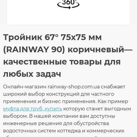
Общие характеристики
Тройник 67° 75x75 мм
Тип системы
90/75 мм
Оставьте свой отзыв
(RAINWAY 90) коричневый—
Материал
ПВХ (PVC-U)
Технология
Литье
качественные товары для
производства
Ваше имя
Размеры
любых задач
Длина
184 мм
Вес
0,196 кг
Габариты
184 × 153 × 80 мм
Онлайн-магазин rainway-shop.com.ua снабжает
Количество в
Ваш отзыв
широкий выбор конструкций для частного
10 шт
упаковке
применения и бизнес применения. Как пример
Дополнительные характеристики
муфта для труб, купить
которую станет выгодным
Температура
от - 40°С / до +
выбором. В нашей компании вам доступны
использования
60°С
Температура для
инженерные решения для обустройства
от + 5°С
монтажа
водосточных систем коттеджа и коммерческих
Устойчивость к