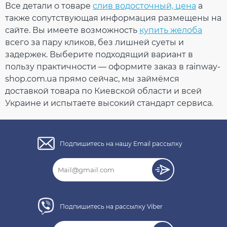
Все детали о товаре
слив водосточный, цена
а
Тройник 67° 75x75 мм
также сопутствующая информация размещены на
(RAINWAY 90)
сайте. Вы имеете возможность
купить желоба
коричневый
всего за пару кликов, без лишней суеты и
задержек. Выберите подходящий вариант в
На складе
пользу практичности — оформите заказ в rainway-
shop.com.ua прямо сейчас, мы займёмся
573.02
доставкой товара по Киевской области и всей
85.95
Скидка
-15%
Украине и испытаете высокий стандарт сервиса.
грн
грн
487.07 грн
Подпишитесь на нашу Email рассылку
Кол-во
КУПИТЬ
Подпишитесь на рассылку Viber