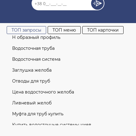
ТОП запросы
ТОП меню
ТОП карточки
Н образный профиль
Водосточная труба
Водосточная система
Заглушка желоба
Отводы для труб
Цена водосточного желоба
Ливневый желоб
Муфта для труб купить
Купить водосточные системы киев
Кронштейн трубы 75мм (RAINWAY 90)
Водосточная система
графитовый