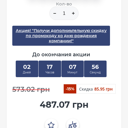
Кол-во
Акция! "Получи дополниьтельную скидку
по промокоду ко дню рождения
компании!"
До окончания акции
02
17
07
56
Дней
Часов
Минут
Секунд
573.02 грн
Скидка
85.95 грн
-15%
487.07 грн