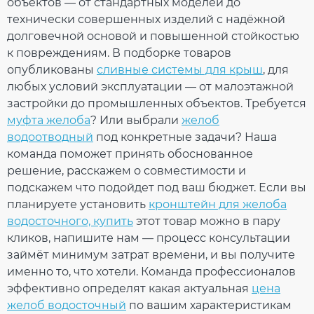
Устойчивый
объектов — от стандартных моделей до
УФ-излучению
Рейтинг
технически совершенных изделий с надёжной
Гарантия
10 лет
долговечной основой и повышенной стойкостью
Европейский
EN 12200-1:2016
стандарт
к повреждениям. В подборке товаров
Сертификат
ОТПРАВИТЬ
опубликованы
сливные системы для крыш
, для
Сертифицирован
соответствия
любых условий эксплуатации — от малоэтажной
застройки до промышленных объектов. Требуется
ПРОДОЛЖИТЬ ПОКУПКИ
муфта желоба
? Или выбрали
желоб
водоотводный
под конкретные задачи? Наша
команда поможет принять обоснованное
решение, расскажем о совместимости и
подскажем что подойдет под ваш бюджет. Если вы
планируете установить
кронштейн для желоба
водосточного, купить
этот товар можно в пару
кликов, напишите нам — процесс консультации
займёт минимум затрат времени, и вы получите
именно то, что хотели. Команда профессионалов
эффективно определят какая актуальная
цена
желоб водосточный
по вашим характеристикам