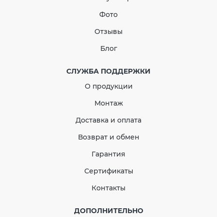
Н-профиль софита
Заглушки желоба
Аэраторы точечные для смонтированной кровли
Фото
Угол софита наружный
Заглушка воронки
Отзывы
Угол желоба
Блог
Водосточная труба
СЛУЖБА ПОДДЕРЖКИ
Отвод трубы
О продукции
Муфта водосточной трубы
Монтаж
Кронштейн для трубы
Доставка и оплата
Тройник водосточной трубы
Возврат и обмен
Адаптер для труб
Гарантия
Сертификаты
Контакты
ДОПОЛНИТЕЛЬНО