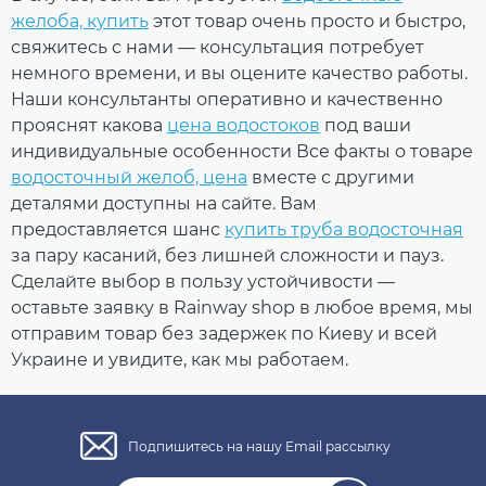
желоба, купить
этот товар очень просто и быстро,
свяжитесь с нами — консультация потребует
немного времени, и вы оцените качество работы.
Наши консультанты оперативно и качественно
прояснят какова
цена водостоков
под ваши
индивидуальные особенности Все факты о товаре
водосточный желоб, цена
вместе с другими
Угол желоба наружный
деталями доступны на сайте. Вам
90° (RAINWAY 130) серый
предоставляется шанс
купить труба водосточная
за пару касаний, без лишней сложности и пауз.
На складе
Сделайте выбор в пользу устойчивости —
оставьте заявку в Rainway shop в любое время, мы
491.53
отправим товар без задержек по Киеву и всей
73.73
Скидка
-15%
Украине и увидите, как мы работаем.
грн
грн
417.80 грн
Подпишитесь на нашу Email рассылку
Кол-во