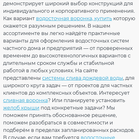
Количество в
Ваш отзыв
демонстрирует широкий выбор конструкций для
10 шт
упаковке
индивидуального и корпоративного применения.
Дополнительные характеристики
Как вариант
водосточная воронка, купить
которую
Температура
от - 40°С / до +
окажется разумным решением. В нашем
использования
60°С
Температура для
ассортименте вы легко найдёте практичные
от + 5°С
монтажа
варианты для оформления водосточных систем
Устойчивость к
Устойчивый
частного дома и предприятий — от проверенных
УФ-излучению
Рейтинг
временем до высокотехнологичных вариантов с
Гарантия
10 лет
длительным сроком службы и стабильной
Европейский
EN 607:2004
стандарт
работой в любых условиях. На сайте
ПРОДОЛЖИТЬ ПОКУПКИ
Сертификат
ОТПРАВИТЬ
представлены
системы слива дождевой воды
, для
Сертифицирован
соответствия
широкого круга задач — от проектов для частных
клиентов до комплексных объектов. Интересует
сливная воронка
? Или планируете установить
желоб крыши
под конкретные задачи? Мы
поможем принять обоснованное решение,
поможем разобраться в совместимости и
подберём в пределах запланированных расходов.
В случае, если вам требуется
водосточные