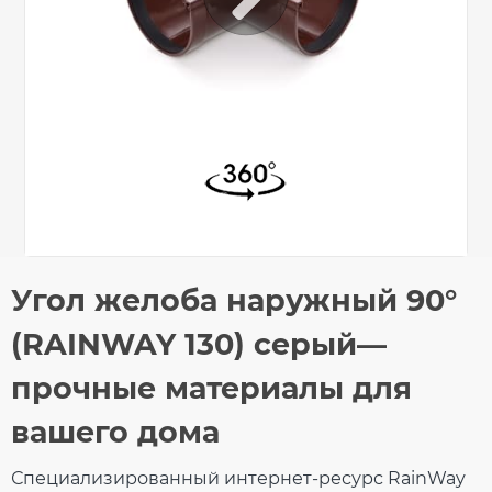
Общие характеристики
Угол желоба наружный 90°
Тип системы
130/100 мм
Оставьте свой отзыв
(RAINWAY 130) серый—
Материал
ПВХ (PVC-U)
Технология
Коекструзия (Co-
прочные материалы для
производства
Ex)
Ваше имя
Размеры
вашего дома
Длина
152 мм
Вес
0,41 кг
Габариты
275 × 275 × 108 мм
Специализированный интернет-ресурс RainWay