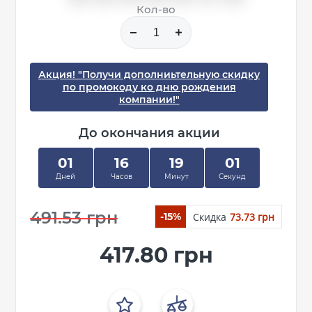
Кол-во
Акция! "Получи дополниьтельную скидку
по промокоду ко дню рождения
компании!"
До окончания акции
01
16
19
01
Дней
Часов
Минут
Секунд
491.53 грн
Скидка
73.73 грн
-15%
417.80 грн