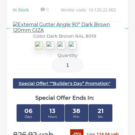
In Stock
Vendor code: 10.120.22.002
0
Color Dark Brown RAL 8019
Quantity
Special Offer! "“Builder's Day” Promotion"
Special Offer Ends In:
06
13
38
20
Days
Hours
Min.
Sec.
826.92 uah
Sale
124.04 uah
-15%