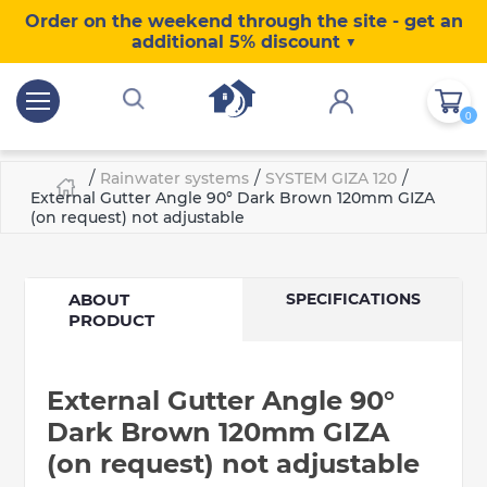
Order on the weekend through the site - get an
additional 5% discount ▼
0
/
/
/
Rainwater systems
SYSTEM GIZA 120
External Gutter Angle 90° Dark Brown 120mm GIZA
(on request) not adjustable
ABOUT
SPECIFICATIONS
PRODUCT
External Gutter Angle 90°
Dark Brown 120mm GIZA
(on request) not adjustable