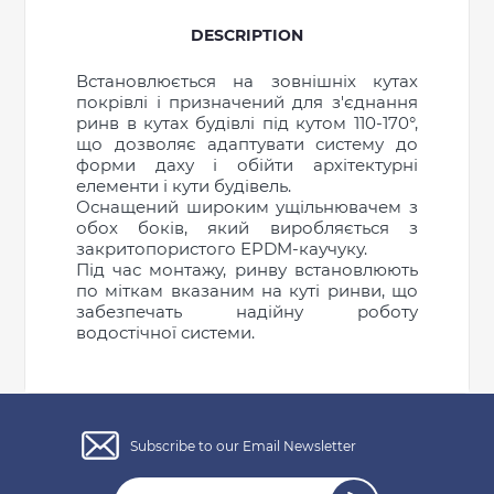
DESCRIPTION
Встановлюється на зовнішніх кутах
покрівлі і призначений для з'єднання
ринв в кутах будівлі під кутом 110-170°,
що дозволяє адаптувати систему до
форми даху і обійти архітектурні
елементи і кути будівель.
Оснащений широким ущільнювачем з
обох боків, який виробляється з
закритопористого EPDM-каучуку.
Під час монтажу, ринву встановлюють
по міткам вказаним на куті ринви, що
забезпечать надійну роботу
водостічної системи.
General characteristics
Subscribe to our Email Newsletter
system type
120/85 mm
Write a review
Material
PVC-U