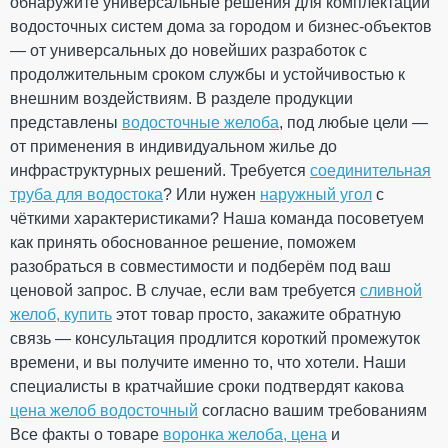
обнаружите универсальные решения для комплектации
Температура для
от + 5°С
монтажа
водосточных систем дома за городом и бизнес-объектов
Устойчивость к УФ-
Устойчивый
— от универсальных до новейших разработок с
излучению
Рейтинг
продолжительным сроком службы и устойчивостью к
Гарантия
10 лет
внешним воздействиям. В разделе продукции
Европейский
EN 12200-1:2016
стандарт
представлены
водосточные желоба
, под любые цели —
Сертификат
ОТПРАВИТЬ
Сертифицирован
от применения в индивидуальном жилье до
соответствия
инфраструктурных решений. Требуется
соединительная
труба для водостока
? Или нужен
наружный угол
с
ПРОДОЛЖИТЬ ПОКУПКИ
чёткими характеристиками? Наша команда посоветуем
как принять обоснованное решение, поможем
Отвод двухмуфтовый 87° 75
разобраться в совместимости и подберём под ваш
мм (RAINWAY 90)
ценовой запрос. В случае, если вам требуется
сливной
коричневый
желоб, купить
этот товар просто, закажите обратную
связь — консультация продлится короткий промежуток
На складе
времени, и вы получите именно то, что хотели. Наши
специалисты в кратчайшие сроки подтвердят какова
271.24
40.69
цена желоб водосточный
согласно вашим требованиям
Скидка
-15%
грн
грн
Все факты о товаре
воронка желоба, цена
и