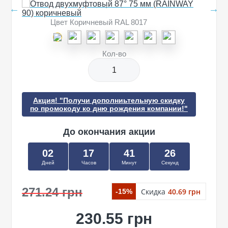
Цвет Коричневый RAL 8017
Кол-во
Акция! "Получи дополниьтельную скидку
по промокоду ко дню рождения компании!"
До окончания акции
02
17
41
26
Дней
Часов
Минут
Секунд
271.24 грн
Скидка
40.69 грн
-15%
230.55 грн