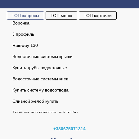
ТОП запросы
ТОП меню
ТОП карточки
Воронка
J профиль
Rainway 130
Водосточные системы крыши
Купить трубы водосточные
Водосточные системы киев
Купить систему водоотвода
Сливной желоб купить
Тройник для водосточной трубы
Винт-шуруп с дюбелем L=160мм
Водосточная система
Желоб 2 м (RAINWAY 130) коричневый
+380675071314
Софиты
Желоб 3 м (RAINWAY 130) коричневый