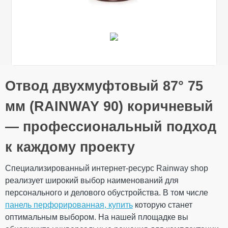
Общие характеристики
Отвод двухмуфтовый 87° 75
Тип системы
90/75 мм
Оставьте свой отзыв
Материал
ПВХ (PVC-U)
мм (RAINWAY 90) коричневый
Технология
Литье
производства
— профессиональный подход
Ваше имя
Размеры
Длина
123 мм
к каждому проекту
Вес
0,140 кг
123 × 121 × 80
Габариты
Специализированный интернет-ресурс Rainway shop
мм
Ваш отзыв
реализует широкий выбор наименований для
Количество в
20 шт
упаковке
персонального и делового обустройства. В том числе
Дополнительные характеристики
панель перфорированная, купить
которую станет
Температура
от - 40°С / до +
оптимальным выбором. На нашей площадке вы
использования
60°С