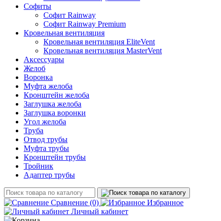
Софиты
Софит Rainway
Софит Rainway Premium
Кровельная вентиляция
Кровельная вентиляция EliteVent
Кровельная вентиляция MasterVent
Аксессуары
Желоб
Воронка
Муфта желоба
Кронштейн желоба
Заглушка желоба
Заглушка воронки
Угол желоба
Труба
Отвод трубы
Муфта трубы
Кронштейн трубы
Тройник
Адаптер трубы
Сравнение
(0)
Избранное
Личный кабинет