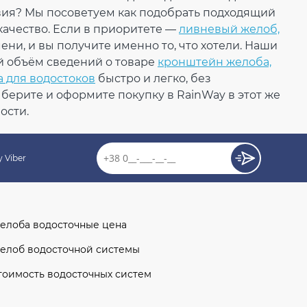
вия? Мы посоветуем как подобрать подходящий
де
ачество. Если в приоритете —
ливневый желоб,
ни, и вы получите именно то, что хотели. Наши
183.37
й объём сведений о товаре
кронштейн желоба,
27.51
Скидка
-15%
грн
грн
а для водостоков
быстро и легко, без
ерите и оформите покупку в RainWay в этот же
155.86 грн
ости.
КУПИТЬ
 Viber
елоба водосточные цена
елоб водосточной системы
тоимость водосточных систем