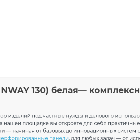
ПРОДОЛЖИТЬ ПОКУПКИ
AINWAY 130) белая— комплекс
100 мм
 (PVC-U)
Заг
ье
р изделий под частные нужды и делового использо
пра
мм
а нашей площадке вы откроете для себя практичные
8 кг
бел
и — начиная от базовых до инновационных систем 
 155 × 108 мм
перфорированные панели
, для любых задач — от ис
 шт