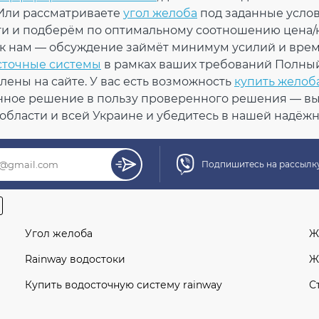
 Или рассматриваете
угол желоба
под заданные усло
На скла
 40°С / до + 60°С
и и подберём по оптимальному соотношению цена/к
 5°С
ь к нам — обсуждение займёт минимум усилий и време
ойчивый
сточные системы
в рамках ваших требований Полны
Кол-во
ет
ены на сайте. У вас есть возможность
купить желоб
607:2004
нное решение в пользу проверенного решения — выб
тифицирован
области и всей Украине и убедитесь в нашей надёжн
Подпишитесь на рассылку
Угол желоба
Ж
Rainway водостоки
Ж
Купить водосточную систему rainway
С