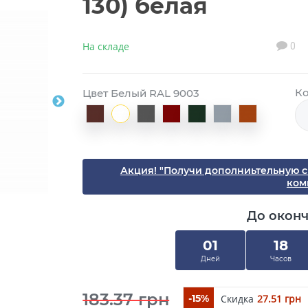
130) белая
На складе
0
Ко
Цвет Белый RAL 9003
Акция! "Получи дополниьтельную 
ком
До окон
01
18
Дней
Часов
183.37 грн
Скидка
27.51 грн
-15%