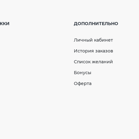
аглушка воронки левая (RAINWAY 90) белая
гол произвольный внутренний 110-170° красный
ЖКИ
ДОПОЛНИТЕЛЬНО
20мм GIZA
ронштейн желоба (RAINWAY 90) графитовый
Личный кабинет
твод одномуфтовый 67° 100 мм (RAINWAY 130)
История заказов
елый
Список желаний
Бонусы
Оферта
ы точечные для смонтированной кровли