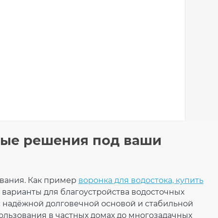
ные решения под ваши
лушка желоба
вания. Как пример
вая (RAINWAY 130)
воронка для водостока, купить
 варианты для благоустройства водосточных
ая
с надёжной долговечной основой и стабильной
пользования в частных домах до многозадачных