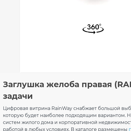
Общие характеристики
Заглушка желоба правая (R
Тип системы
130/
Оставьте свой отзыв
задачи
Материал
ПВХ
Технология производства
Лит
Размеры
Ваше имя
Цифровая витрина RainWay снабжает большой выбо
Длина
155 
которую будет наиболее подходящим вариантом. Н
Вес
0,08
систем жилого дома и корпоративной недвижимост
Габариты
33 ×
работой в любых условиях. В каталоге размещены
Количество в упаковке
100