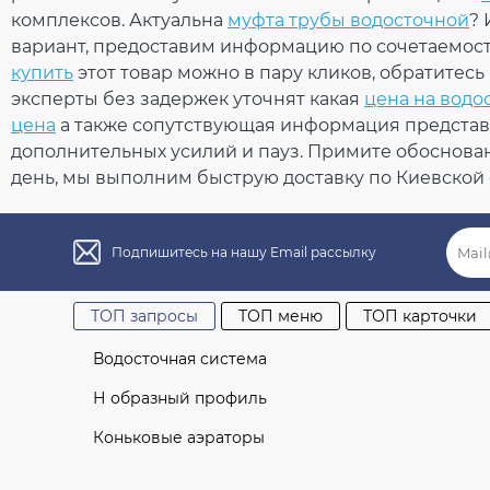
комплексов. Актуальна
муфта трубы водосточной
?
Ваш отзыв
Дополнительные характеристики
Температура использования
от -
вариант, предоставим информацию по сочетаемост
Температура для монтажа
от +
купить
этот товар можно в пару кликов, обратитес
Устойчивость к УФ-излучению
Уст
эксперты без задержек уточнят какая
цена на водо
Гарантия
10 л
цена
а также сопутствующая информация представл
Европейский стандарт
EN 
дополнительных усилий и пауз. Примите обоснова
Сертификат соответствия
Сер
день, мы выполним быструю доставку по Киевской 
Рейтинг
Подпишитесь на нашу Email рассылку
ОТПРАВИТЬ
ТОП запросы
ТОП меню
ТОП карточки
Нет отзывов об этом товаре.
Водосточная система
Н образный профиль
Коньковые аэраторы