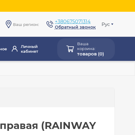
+380675071314
Рус
Ваш регион:
Обратный звонок
Ваша
Личный
корзина:
ное
кабинет
товаров (
0
)
 правая (RAINWAY