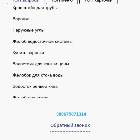
ТОП запросы
ТОП меню
ТОП карточки
Кронштейн для трубы
Воронка
Наружные углы
Желоб водосточной системы
Купить воронки
Водостоки для крыши цены
Желобок для стока воды
Водосток ренвей киев
Желоб для слива
Заглушка воронки правая (RAINWAY 130) кирпичная
Водосточная система
Угол желоба внутренний 90° (RAINWAY 130) красный
+380675071314
Софиты
Кронштейн трубы 75мм (Rainway 90) белый
Обратный звонок
Кровельная вентиляция EliteVent
Заглушка воронки левая (RAINWAY 130) белая
Интернет-магазин водостоков