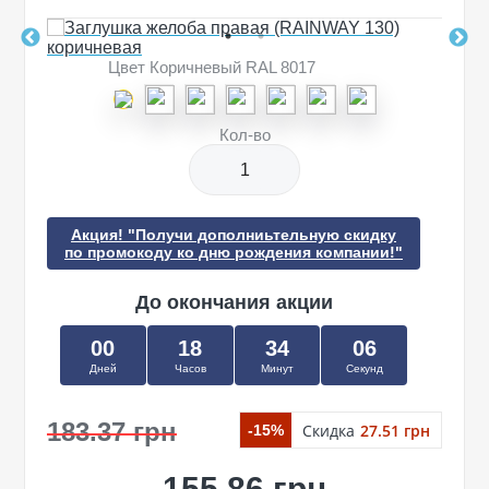
Цвет Коричневый RAL 8017
Кол-во
Акция! "Получи дополниьтельную скидку
по промокоду ко дню рождения компании!"
До окончания акции
00
18
34
06
Дней
Часов
Минут
Секунд
183.37 грн
Скидка
27.51 грн
-15%
155.86 грн