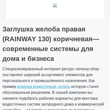
Общие характеристики
Заглушка желоба правая
Тип системы
130/100 мм
Оставьте свой отзыв
Материал
ПВХ (PVC-U)
(RAINWAY 130) коричневая—
Технология
Литье
производства
современные системы для
Ваше имя
Размеры
Длина
155 мм
дома и бизнеса
Вес
0,088 кг
33 × 155 × 108
Габариты
Специализированный интернет-ресурс rainway-shop
мм
Ваш отзыв
поставляет широкий ассортимент элементов для
Количество в
100 шт
упаковке
персонального и промышленного назначения. Как
Дополнительные характеристики
пример
воронка водосточная, купить
которую станет
Температура
от - 40°С / до +
обоснованным решением. В нашей компании вы
использования
60°С
сможете подобрать рабочие варианты для монтажа
Температура для
от + 5°С
монтажа
водосточных систем загородного дома и коммерческой
Устойчивость к УФ-
Устойчивый