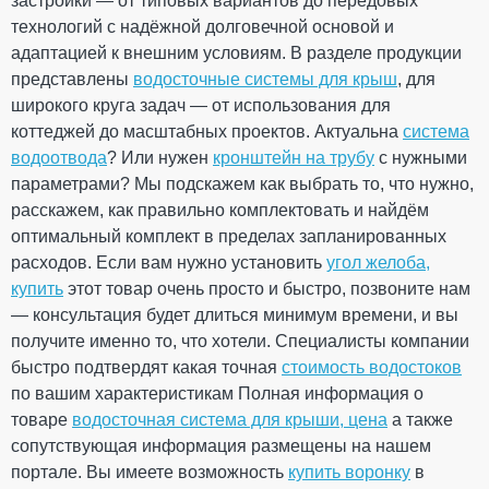
застройки — от типовых вариантов до передовых
излучению
Рейтинг
технологий с надёжной долговечной основой и
Гарантия
10 лет
адаптацией к внешним условиям. В разделе продукции
Европейский
EN 607:2004
стандарт
представлены
водосточные системы для крыш
, для
Сертификат
ОТПРАВИТЬ
Сертифицирован
широкого круга задач — от использования для
соответствия
коттеджей до масштабных проектов. Актуальна
система
водоотвода
? Или нужен
кронштейн на трубу
с нужными
параметрами? Мы подскажем как выбрать то, что нужно,
ПРОДОЛЖИТЬ ПОКУПКИ
расскажем, как правильно комплектовать и найдём
Заглушка желоба правая
оптимальный комплект в пределах запланированных
(RAINWAY 130) коричневая
расходов. Если вам нужно установить
угол желоба,
купить
этот товар очень просто и быстро, позвоните нам
На складе
— консультация будет длиться минимум времени, и вы
получите именно то, что хотели. Специалисты компании
183.37
быстро подтвердят какая точная
стоимость водостоков
27.51
Скидка
-15%
грн
грн
по вашим характеристикам Полная информация о
товаре
водосточная система для крыши, цена
а также
сопутствующая информация размещены на нашем
155.86 грн
портале. Вы имеете возможность
купить воронку
в
Кол-во