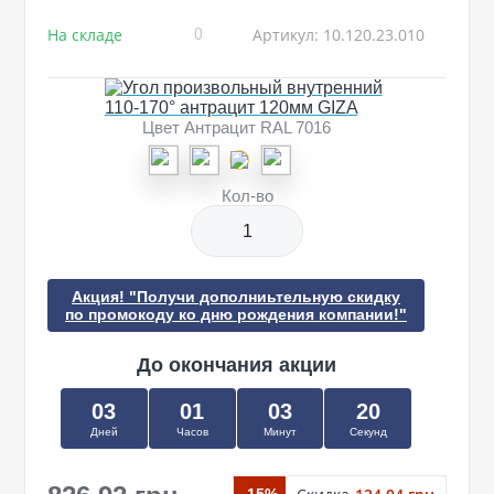
На складе
Артикул: 10.120.23.010
0
Цвет Антрацит RAL 7016
Кол-во
Акция! "Получи дополниьтельную скидку
по промокоду ко дню рождения компании!"
До окончания акции
03
01
03
20
Дней
Часов
Минут
Секунд