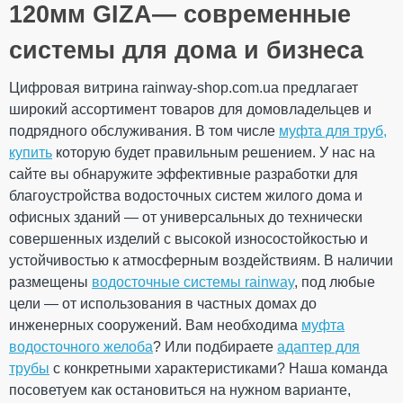
производства
120мм GIZA— современные
Ваше имя
Размеры
Диаметр
120 мм
системы для дома и бизнеса
Вес
0,234 кг
Количество в
20 шт
Цифровая витрина rainway-shop.com.ua предлагает
упаковке
Ваш отзыв
широкий ассортимент товаров для домовладельцев и
Дополнительные характеристики
Температура
от - 40°С / до +
подрядного обслуживания. В том числе
муфта для труб,
использования
60°С
купить
которую будет правильным решением. У нас на
Температура для
от + 5°С
сайте вы обнаружите эффективные разработки для
монтажа
благоустройства водосточных систем жилого дома и
Устойчивость к УФ-
Устойчивый
излучению
офисных зданий — от универсальных до технически
Гарантия
10 лет
совершенных изделий с высокой износостойкостью и
Рейтинг
Европейский
EN 607:2004
устойчивостью к атмосферным воздействиям. В наличии
стандарт
размещены
Сертификат
водосточные системы rainway
, под любые
Сертифицирован
соответствия
цели — от использования в частных домах до
ОТПРАВИТЬ
инженерных сооружений. Вам необходима
муфта
водосточного желоба
? Или подбираете
адаптер для
трубы
с конкретными характеристиками? Наша команда
посоветуем как остановиться на нужном варианте,