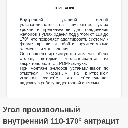
ОПИСАНИЕ
Внутренний угловой желоб
устанавливается на внутренних углах
кровли и предназначен для соединения
желобов в углах здания под углом от 110 до
170°, что позволяет адаптировать систему к
форме крыши и обойти архитектурные
элементы и углы здания.
Он оснащен широким уплотнителем с обеих
сторон, который изготавливается из
закрытопористого EPDM-каучука.
При монтаже желобов устанавливают по
отметкам, указанным на внутреннем
угловом желобе, что обеспечивает
надежную работу водосточной системы.
Общие характеристики
Угол произвольный
Тип системы
120/85 мм
Оставьте свой отзыв
Материал
ПВХ (PVC-U)
внутренний 110-170° антрацит
Технология
Литье