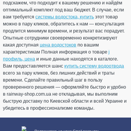
подскажем, что подходит к вашему решению и найдём
Угол произвольный
оптимальный комплект под ваш бюджет. В случае, если
внутренний 110-170°
вам требуется
системы водостока, купить
этот товар
антрацит 120мм GIZA (под
можно в пару кликов, обратитесь к нам — консультация
заказ) не регулируемый
ПРОДОЛЖИТЬ ПОКУПКИ
продлится минимум времени, и результат вас порадует.
Опытные сотрудники своевременно конкретизируют
На складе
какая доступная
цена водостоков
по вашим
характеристикам Полная информация о товаре
j
826.92
124.04
профиль, цена
и иные данные находятся в каталоге.
Скидка
-15%
грн
грн
Вам предоставляется шанс
купить систему водоотвода
всего за пару кликов, без лишних действий и траты
702.88 грн
времени. Сделайте правильный шаг в пользу
проверенного решения — оформляйте быстро и удобно
Кол-во
в rainway-shop.com.ua не откладывая, мы выполним
быструю доставку по Киевской области и всей Украине и
убедитесь в профессионализме команды.
КУПИТЬ