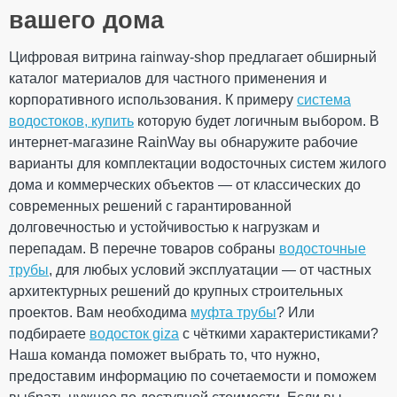
Ширина
300 мм
вашего дома
Длина
3000 мм
Вес
2,0 кг
Цифровая витрина rainway-shop предлагает обширный
Габариты
360 × 88 × 3000 мм
Ваш отзыв
каталог материалов для частного применения и
Количество в
10 шт
упаковке
корпоративного использования. К примеру
система
Дополнительные характеристики
водостоков, купить
которую будет логичным выбором. В
Температура
от - 40°С / до + 60°С
интернет-магазине RainWay вы обнаружите рабочие
использования
варианты для комплектации водосточных систем жилого
Температура для
от + 5°С
монтажа
дома и коммерческих объектов — от классических до
Устойчивость к УФ-
современных решений с гарантированной
Устойчивый
Рейтинг
излучению
долговечностью и устойчивостью к нагрузкам и
Гарантия
10 лет
перепадам. В перечне товаров собраны
водосточные
Европейский
ТУ У 22.2-
стандарт
43147227-002:2019
трубы
, для любых условий эксплуатации — от частных
Сертификат
ОТПРАВИТЬ
архитектурных решений до крупных строительных
Сертифицирован
соответствия
проектов. Вам необходима
муфта трубы
? Или
ПРОДОЛЖИТЬ ПОКУПКИ
подбираете
водосток giza
с чёткими характеристиками?
Наша команда поможет выбрать то, что нужно,
предоставим информацию по сочетаемости и поможем
Панель софита 300x3000 (0.9