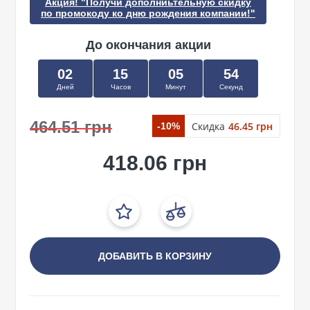
Акция! "Получи дополниьтельную скидку
по промокоду ко дню рождения компании!"
До окончания акции
02
15
05
53
Дней
Часов
Минут
Секунд
464.51 грн
Скидка
46.45 грн
-10%
418.06 грн
ДОБАВИТЬ В КОРЗИНУ