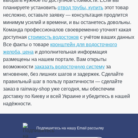
выбрать нужное по доступной стоимости. Если вы
м2) темно-графитовая
планируете установить
отвод трубы, купить
этот товар
несложно, оставьте заявку — консультация продлится
На складе
минимум усилий и времени, и вы останетесь довольны.
Команда профессионалов своевременно уточнят какая
464.51
доступная
стоимость водостоков
с учётом ваших данных
46.45
Скидка
-10%
грн
грн
Все факты о товаре
кронштейн для водосточного
желоба, цена
и дополнительная информация
размещены на нашем портале. Вам открыты
418.06 грн
возможности
заказать водосточную систему
за
Кол-во
мгновение, без лишних шагов и задержек. Сделайте
правильный шаг в пользу практичности — сделайте
заказ в rainway-shop уже сегодня, мы обеспечим
доставку по Киеву и всей Украине и убедитесь в нашей
КУПИТЬ
надёжности.
Подпишитесь на нашу Email рассылку