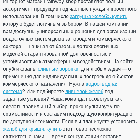
L=1 м (RAINWAY 90) белая
Интернет-магазин rainway-shop поставляет полный
ассортимент продукции под частные нужды и проектного
использования. В том числе
заглушка желоба, купить
На складе
которую будет логичным выбором. В нашей компании
вам доступны универсальные решения для организации
150.25
22.54
водосточных систем дома за городом и коммерческого
Скидка
-15%
грн
грн
сектора — начиная от базовых до технологичных
моделей с гарантированной долговечностью и
127.71 грн
устойчивостью к атмосферным воздействиям. На сайте
опубликованы
сливные воронки
, для любых задач — от
Кол-во
применения для индивидуальных построек до объектов
ПРОДОЛЖИТЬ ПОКУПКИ
коммерческого назначения. Нужна
водоотводная
система
? Или подбираете
ливневой желоб
под
заданные условия? Наша команда посоветуем как
КУПИТЬ
сделать правильный выбор, проконсультируем по
совместимости и составим подходящую конфигурацию
по доступной стоимости. Если вы планируете установить
желоб для крыши, купить
этот товар несложно,
свяжитесь с нами — время консультации составит