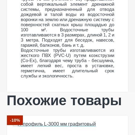
собой вертикальный элемент дренажной
системы, предназначенный для отвода
дождевой и талой воды из водосточной
воронки на землю или дренажную систему с
поверхностей скатных крыш площадью до
100 м². Водосточные трубы
изготавливаются в 3 размерах, длиной 1, 2 и
3 метра. Подходят для беседок, навесов,
гаражей, балконов, бань и т. д.
Водосточные трубы изготавливаются из
жесткого ПВХ (PVC-U) путем коэкструзии
(Co-Ex), благодаря чему труба - бесшумна,
имеет легкий вес, проста в установке,
герметична, имеет длительный срок
службы и экологичность.
Похожие товары
Общие характеристики
Тип системы
90/75 мм
Оставьте свой отзыв
Материал
ПВХ (PVC-U)
Технология
Коекструзия (Co-
-10%
производства
Ex)
Ваше имя
Размеры