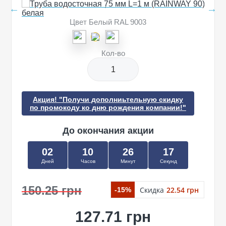
Цвет Белый RAL 9003
Кол-во
Акция! "Получи дополниьтельную скидку
по промокоду ко дню рождения компании!"
До окончания акции
02
10
26
17
Дней
Часов
Минут
Секунд
150.25 грн
Скидка
22.54 грн
-15%
127.71 грн