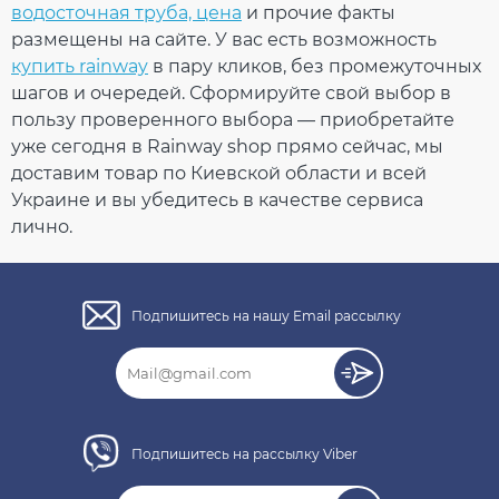
водосточная труба, цена
и прочие факты
Тройник 67° 100 мм
размещены на сайте. У вас есть возможность
(RAINWAY 130)
купить rainway
в пару кликов, без промежуточных
коричневый
шагов и очередей. Сформируйте свой выбор в
пользу проверенного выбора — приобретайте
На складе
уже сегодня в Rainway shop прямо сейчас, мы
доставим товар по Киевской области и всей
913.03
Украине и вы убедитесь в качестве сервиса
136.95
Скидка
-15%
лично.
грн
грн
776.08 грн
Подпишитесь на нашу Email рассылку
Кол-во
КУПИТЬ
Подпишитесь на рассылку Viber
Нет отзывов об этом товаре.