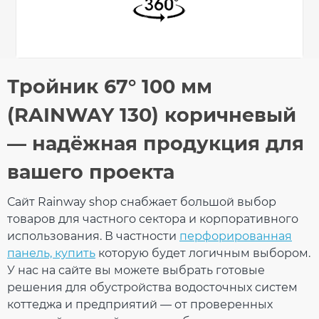
Общие характеристики
Тройник 67° 100 мм
Тип системы
130/100 мм
Оставьте свой отзыв
(RAINWAY 130) коричневый
Материал
ПВХ (PVC-U)
Технология
Литье
— надёжная продукция для
производства
Ваше имя
Размеры
вашего проекта
Длина
184 мм
Вес
0,324 кг
Габариты
184 × 153 × 80 мм
Сайт Rainway shop снабжает большой выбор
Количество в
Ваш отзыв
товаров для частного сектора и корпоративного
10 шт
упаковке
использования. В частности
перфорированная
Дополнительные характеристики
панель, купить
которую будет логичным выбором.
Температура
от - 40°С / до +
У нас на сайте вы можете выбрать готовые
использования
60°С
Температура для
решения для обустройства водосточных систем
от + 5°С
монтажа
коттеджа и предприятий — от проверенных
Устойчивость к