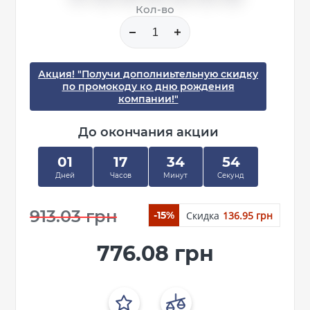
Кол-во
Акция! "Получи дополниьтельную скидку
по промокоду ко дню рождения
компании!"
До окончания акции
01
17
34
54
Дней
Часов
Минут
Секунд
913.03 грн
Скидка
136.95 грн
-15%
776.08 грн