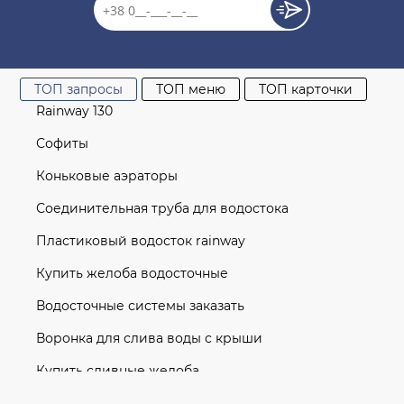
ТОП запросы
ТОП меню
ТОП карточки
Rainway 130
Софиты
Коньковые аэраторы
Соединительная труба для водостока
Пластиковый водосток rainway
Купить желоба водосточные
Водосточные системы заказать
Воронка для слива воды с крыши
Купить сливные желоба
Труба водосточная 100 мм L=4 м (RAINWAY 130)
Водосточная система
графитовая