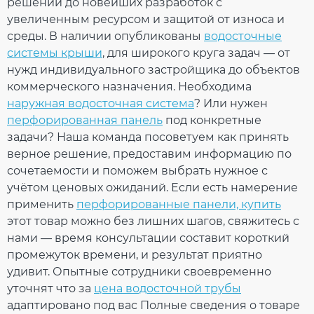
Устойчивый
решений до новейших разработок с
УФ-излучению
Рейтинг
увеличенным ресурсом и защитой от износа и
Гарантия
10 лет
среды. В наличии опубликованы
водосточные
Европейский
EN 12200-1:2016
стандарт
системы крыши
, для широкого круга задач — от
Сертификат
ОТПРАВИТЬ
нужд индивидуального застройщика до объектов
Сертифицирован
соответствия
коммерческого назначения. Необходима
наружная водосточная система
? Или нужен
ПРОДОЛЖИТЬ ПОКУПКИ
перфорированная панель
под конкретные
задачи? Наша команда посоветуем как принять
верное решение, предоставим информацию по
сочетаемости и поможем выбрать нужное с
учётом ценовых ожиданий. Если есть намерение
применить
перфорированные панели, купить
этот товар можно без лишних шагов, свяжитесь с
нами — время консультации составит короткий
промежуток времени, и результат приятно
удивит. Опытные сотрудники своевременно
уточнят что за
цена водосточной трубы
адаптировано под вас Полные сведения о товаре