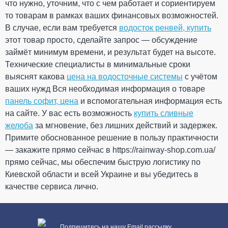
что нужно, уточним, что с чем работает и сориентируем
Труба водосточная 100 мм
то товарам в рамках ваших финансовых возможностей.
L=3 м (RAINWAY 130) белая
В случае, если вам требуется
водосток ренвей, купить
этот товар просто, сделайте запрос — обсуждение
На складе
ПРОДОЛЖИТЬ ПОКУПКИ
займёт минимум времени, и результат будет на высоте.
Технические специалисты в минимальные сроки
585.76
выяснят какова
цена на водосточные системы
87.86
с учётом
Скидка
-15%
грн
грн
ваших нужд Вся необходимая информация о товаре
панель софит, цена
и вспомогательная информация есть
на сайте. У вас есть возможность
497.90 грн
купить сливные
желоба
за мгновение, без лишних действий и задержек.
Кол-во
Примите обоснованное решение в пользу практичности
— закажите прямо сейчас в https://rainway-shop.com.ua/
прямо сейчас, мы обеспечим быструю логистику по
Киевской области и всей Украине и вы убедитесь в
КУПИТЬ
качестве сервиса лично.
Подпишитесь на нашу Email рассылку