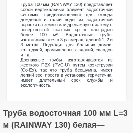
Труба 100 мм (RAINWAY 130) представляет
собой вертикальный элемент водосточной
системы, предназначенный для отвода
дождевой и талой воды из водосточной
воронки на землю или дренажную систему с
поверхностей скатных крыш площадью
более 100 м². Водосточные трубы
изготавливаются в 3 размерах, длиной 1, 2 и
3 метра. Подходит для больших домов,
коттеджей, промышленных зданий, складов
и т.д.
Дренажные трубы изготавливаются из
жесткого ПВХ (PVC-U) путем коэкструзии
(Co-Ex), так что труба бесшумна, имеет
легкий вес, проста в установке, герметична,
имеет длительный срок службы и
экологичность.
Общие характеристики
Труба водосточная 100 мм L=3
Тип системы
130/100 мм
Оставьте свой отзыв
Материал
ПВХ (PVC-U)
м (RAINWAY 130) белая—
Технология
Коекструзия (Co-