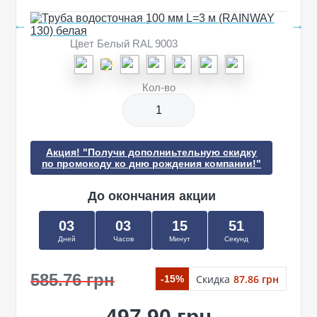
Цвет Белый RAL 9003
Кол-во
Акция! "Получи дополниьтельную скидку
по промокоду ко дню рождения компании!"
До окончания акции
03
03
15
51
Дней
Часов
Минут
Секунд
585.76 грн
Скидка
87.86 грн
-15%
497.90 грн