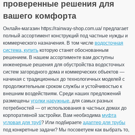
производства
Ex)
проверенные решения для
Ваше имя
Размеры
диаметр трубы
100 мм
вашего комфорта
Длина
3000 мм
Вес
2,300 кг
Онлайн-магазин https://rainway-shop.com.ua/ предлагает
3000 × 100 × 100
Габариты
Ваш отзыв
полный ассортимент конструкций под частные нужды и
мм
Количество в
коммерческого назначения. В том числе
водосточная
5 шт
упаковке
система, купить
которую станет обоснованным
Дополнительные характеристики
решением. В нашем ассортименте вам доступны
Температура
от - 40°С / до +
инженерные решения для обустройства водосточных
использования
60°С
Температура для
систем загородного дома и коммерческих объектов —
от + 5°С
монтажа
начиная с традиционных до технологичных моделей с
Рейтинг
Устойчивость к УФ-
Устойчивый
продолжительным сроком службы и устойчивостью к
излучению
внешним воздействиям. Среди наших предложений
Гарантия
10 лет
Европейский
размещены
уголки наружные
, для самых разных
EN 12200-1:2016
стандарт
ОТПРАВИТЬ
потребностей — от использования в частных домах до
Сертификат
Сертифицирован
корпоративной застройки. Вам необходима
муфта
соответствия
угловая для труб
? Или подбираете
адаптер для трубы
под конкретные задачи? Мы посоветуем как выбрать то,