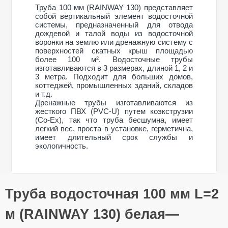
Труба 100 мм (RAINWAY 130) представляет
собой вертикальный элемент водосточной
системы, предназначенный для отвода
дождевой и талой воды из водосточной
воронки на землю или дренажную систему с
поверхностей скатных крыш площадью
более 100 м². Водосточные трубы
изготавливаются в 3 размерах, длиной 1, 2 и
3 метра. Подходит для больших домов,
коттеджей, промышленных зданий, складов
и т.д.
Дренажные трубы изготавливаются из
жесткого ПВХ (PVC-U) путем коэкструзии
(Co-Ex), так что труба бесшумна, имеет
легкий вес, проста в установке, герметична,
имеет длительный срок службы и
экологичность.
Общие характеристики
Труба водосточная 100 мм L=2
Тип системы
130/100 мм
Оставьте свой отзыв
Материал
ПВХ (PVC-U)
м (RAINWAY 130) белая—
Технология
Коекструзия (Co-