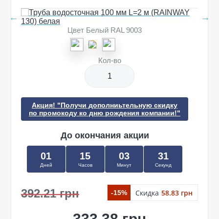
Цвет Белый RAL 9003
Кол-во
Акция! "Получи дополниьтельную скидку
по промокоду ко дню рождения компании!"
До окончания акции
01
15
03
31
Дней
Часов
Минут
Секунд
392.21 грн
Скидка
58.83 грн
-15%
333.38 грн