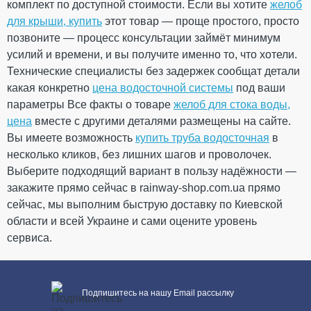
комплект по доступной стоимости. Если вы хотите
желоб
Труба водосточная 100 мм
для крыши, купить
этот товар — проще простого, просто
L=2 м (RAINWAY 130) белая
позвоните — процесс консультации займёт минимум
усилий и времени, и вы получите именно то, что хотели.
ПРОДОЛЖИТЬ ПОКУПКИ
На складе
Технические специалисты без задержек сообщат детали
какая конкретно
цена водосточной системы
под ваши
392.21
параметры Все факты о товаре
желоб для стока воды,
58.83
Скидка
-15%
грн
грн
цена
вместе с другими деталями размещены на сайте.
Вы имеете возможность
купить труба водосточная
в
несколько кликов, без лишних шагов и проволочек.
333.38 грн
Выберите подходящий вариант в пользу надёжности —
Кол-во
закажите прямо сейчас в rainway-shop.com.ua прямо
сейчас, мы выполним быструю доставку по Киевской
области и всей Украине и сами оцените уровень
сервиса.
КУПИТЬ
Подпишитесь на нашу Email рассылку