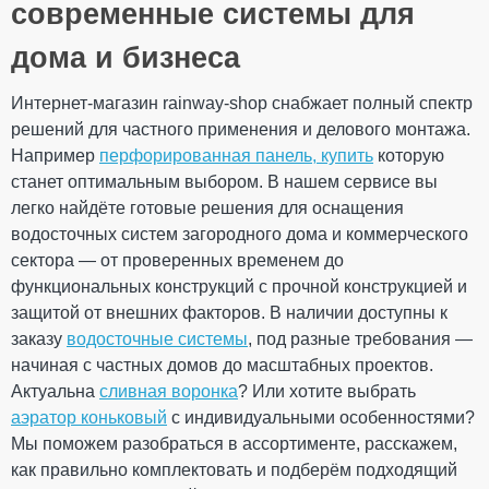
производства
Ex)
современные системы для
Ваше имя
Размеры
диаметр трубы
100 мм
дома и бизнеса
Длина
2000 мм
Вес
1,516 кг
Интернет-магазин rainway-shop снабжает полный спектр
2000 × 100 × 100
Габариты
Ваш отзыв
решений для частного применения и делового монтажа.
мм
Количество в
Например
перфорированная панель, купить
которую
5 шт
упаковке
станет оптимальным выбором. В нашем сервисе вы
Дополнительные характеристики
легко найдёте готовые решения для оснащения
Температура
от - 40°С / до +
водосточных систем загородного дома и коммерческого
использования
60°С
Температура для
сектора — от проверенных временем до
от + 5°С
монтажа
функциональных конструкций с прочной конструкцией и
Рейтинг
Устойчивость к УФ-
Устойчивый
защитой от внешних факторов. В наличии доступны к
излучению
заказу
Гарантия
водосточные системы
, под разные требования —
10 лет
Европейский
начиная с частных домов до масштабных проектов.
EN 12200-1:2016
стандарт
ОТПРАВИТЬ
Актуальна
сливная воронка
? Или хотите выбрать
Сертификат
Сертифицирован
аэратор коньковый
с индивидуальными особенностями?
соответствия
Мы поможем разобраться в ассортименте, расскажем,
как правильно комплектовать и подберём подходящий