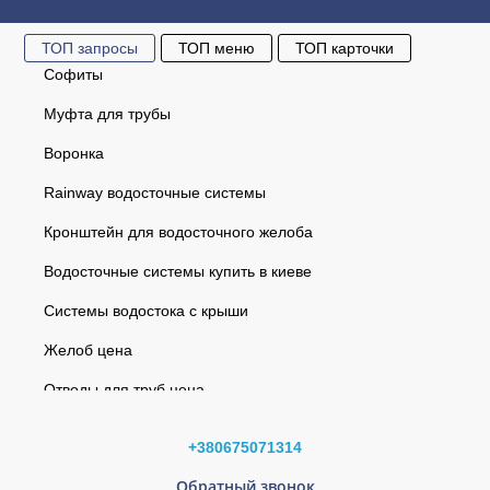
ТОП запросы
ТОП меню
ТОП карточки
Софиты
Муфта для трубы
Воронка
Rainway водосточные системы
Кронштейн для водосточного желоба
Водосточные системы купить в киеве
Системы водостока с крыши
Желоб цена
Отводы для труб цена
Заглушка воронки правая (RAINWAY 130) графитовая
Водосточная система
Заглушка желоба левая темно-коричневая 120мм GIZA
+380675071314
Софиты
Труба водосточная 100 мм L=2 м (RAINWAY 130)
Обратный звонок