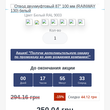
Цвет Белый RAL 9003
Кол-во
Акция! "Получи дополниьтельную скидку
по промокоду ко дню рождения компании!"
До окончания акции
00
17
55
33
Дней
Часов
Минут
Секунд
294.16 грн
Скидка
44.12 грн
-15%
250.04 грн