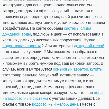
использования
60°С
конструкции для оснащения водосточных систем
Температура для
от + 5°С
монтажа
загородного дома и офисных зданий — начиная с
Устойчивость к УФ-
Устойчивый
привычных до продвинутых моделей рассчитанных на
излучению
Рейтинг
многолетнюю эксплуатацию и устойчивостью к внешним
Гарантия
10 лет
воздействиям. На сайте собраны
Европейский
системы слива
EN 12200-1:2016
стандарт
дождевой воды
, под любые цели — от использования в
Сертификат
ОТПРАВИТЬ
Сертифицирован
частных домах до инженерных сооружений. Нужна
соответствия
водосточная воронка
? Или интересует
дождевой желоб
под заданные условия? Мы поможем разобраться в
ПРОДОЛЖИТЬ ПОКУПКИ
ассортименте, определим, какие элементы совместимы
и поможем выбрать нужное под ваш ценовой запрос. В
Отвод двухмуфтовый 87°
случае, если вам требуется
коньковый аэратор, купить
100 мм (RAINWAY 130) белый
этот товар реально без усилий, оставьте заявку —
консультация продлится минимум времени, и итог
На складе
превзойдёт ожидания. Команда профессионалов в
минимальные сроки конкретизируют какая точная
цена
294.16
на водосточные системы
с учётом ваших данных Все
44.12
Скидка
-15%
грн
грн
факты о товаре
водосточный желоб, цена
вместе с