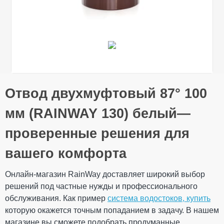
Общие характеристики
Отвод двухмуфтовый 87° 100
Тип системы
130/100 мм
Оставьте свой отзыв
Материал
ПВХ (PVC-U)
мм (RAINWAY 130) белый—
Технология
Литье
производства
проверенные решения для
Ваше имя
Размеры
Длина
151 мм
вашего комфорта
Вес
0,198 кг
151 × 151 × 105
Габариты
Онлайн-магазин RainWay доставляет широкий выбор
мм
Ваш отзыв
решений под частные нужды и профессионального
Количество в
20 шт
упаковке
обслуживания. Как пример
система водостоков, купить
Дополнительные характеристики
которую окажется точным попаданием в задачу. В нашем
Температура
от - 40°С / до +
магазине вы сможете подобрать продуманные