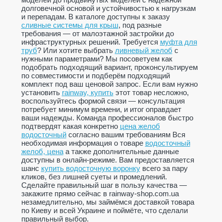
долговечной основой и устойчивостью к нагрузкам
и перепадам. В каталоге доступны к заказу
сливные системы для крыш
, под разные
требования — от малоэтажной застройки до
инфраструктурных решений. Требуется
муфта для
труб
? Или хотите выбрать
ливневый желоб
с
нужными параметрами? Мы посоветуем как
подобрать подходящий вариант, проконсультируем
по совместимости и подберём подходящий
комплект под ваш ценовой запрос. Если вам нужно
установить
rainway, купить
этот товар несложно,
воспользуйтесь формой связи — консультация
потребует минимум времени, и итог оправдает
ваши надежды. Команда профессионалов быстро
подтвердят какая конкретно
цена желоб
водосточный
согласно вашим требованиям Вся
необходимая информация о товаре
водосточный
желоб, цена
а также дополнительные данные
доступны в онлайн-режиме. Вам предоставляется
шанс
купить водосточную воронку
всего за пару
кликов, без лишней суеты и промедлений.
Сделайте правильный шаг в пользу качества —
закажите прямо сейчас в rainway-shop.com.ua
незамедлительно, мы займёмся доставкой товара
по Киеву и всей Украине и поймёте, что сделали
правильный выбор.