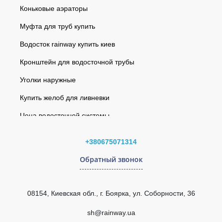
Коньковые аэраторы
Муфта для труб купить
Водосток rainway купить киев
Кронштейн для водосточной трубы
Уголки наружные
Купить желоб для ливневки
Цена водосточной системы
Кронштейн трубы 75мм (Rainway 90) красный
Водосточная система
Угол желоба наружный 110°- 170° (RAINWAY 130),
+380675071314
Софиты
кирпичный, произвольный
Обратный звонок
Кровельная вентиляция EliteVent
Воронка желоба антрацитовая 120мм GIZA
Интернет-магазин водостоков
Труба водосточная 100 мм L=2 м (RAINWAY 130) белая
08154, Киевская обл., г. Боярка, ул. Соборности, 36
Водосточная система
Угол произвольный наружный 110-170° темно-
коричневый 120мм GIZA
sh@rainway.ua
rainway 130