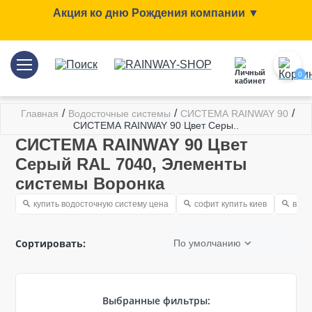
Акция ко дню Рождения компании ▼
0
/
/
/
Главная
Водосточные системы
СИСТЕМА RAINWAY 90
СИСТЕМА RAINWAY 90 Цвет Серы..
СИСТЕМА RAINWAY 90 Цвет
Серый RAL 7040, Элементы
системы Воронка
купить водосточную систему цена
софит купить киев
водо
Сортировать:
По умолчанию
Выбранные фильтры: