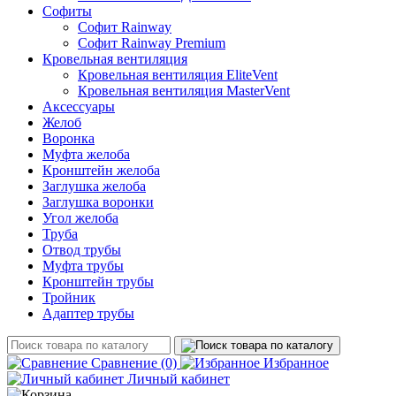
Софиты
Софит Rainway
Софит Rainway Premium
Кровельная вентиляция
Кровельная вентиляция EliteVent
Кровельная вентиляция MasterVent
Аксессуары
Желоб
Воронка
Муфта желоба
Кронштейн желоба
Заглушка желоба
Заглушка воронки
Угол желоба
Труба
Отвод трубы
Муфта трубы
Кронштейн трубы
Тройник
Адаптер трубы
Сравнение
(0)
Избранное
Личный кабинет