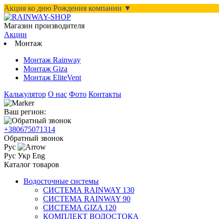
Акция ко дню Рождения компании ▼
Магазин производителя
Акции
Монтаж
Монтаж Rainway
Монтаж Giza
Монтаж EliteVent
Калькулятор
О нас
Фото
Контакты
Ваш регион:
+380675071314
Обратный звонок
Рус
Рус
Укр
Eng
Каталог товаров
Водосточные системы
СИСТЕМА RAINWAY 130
СИСТЕМА RAINWAY 90
СИСТЕМА GIZA 120
КОМПЛЕКТ ВОДОСТОКА