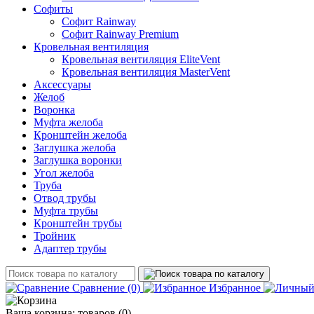
Софиты
Софит Rainway
Софит Rainway Premium
Кровельная вентиляция
Кровельная вентиляция EliteVent
Кровельная вентиляция MasterVent
Аксессуары
Желоб
Воронка
Муфта желоба
Кронштейн желоба
Заглушка желоба
Заглушка воронки
Угол желоба
Труба
Отвод трубы
Муфта трубы
Кронштейн трубы
Тройник
Адаптер трубы
Сравнение
(0)
Избранное
Ваша корзина:
товаров (
0
)