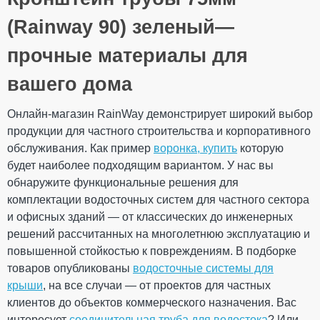
Тип системы
90/75 мм
Оставьте свой отзыв
Материал
ПВХ (PVC-U)
(Rainway 90) зеленый—
Технология
Литье
производства
прочные материалы для
Ваше имя
Размеры
Длина
102 мм
вашего дома
Вес
0,051 кг
Габариты
102× 82 × 46 мм
Онлайн-магазин RainWay демонстрирует широкий выбор
Количество в
80 шт
Ваш отзыв
продукции для частного строительства и корпоративного
упаковке
Дополнительные характеристики
обслуживания. Как пример
воронка, купить
которую
Температура
от - 40°С / до +
будет наиболее подходящим вариантом. У нас вы
использования
60°С
обнаружите функциональные решения для
Температура для
от + 5°С
комплектации водосточных систем для частного сектора
монтажа
Устойчивость к УФ-
и офисных зданий — от классических до инженерных
Устойчивый
излучению
решений рассчитанных на многолетнюю эксплуатацию и
Рейтинг
Гарантия
10 лет
повышенной стойкостью к повреждениям. В подборке
Европейский
EN 12200-1:2016
товаров опубликованы
стандарт
водосточные системы для
Сертификат
крыши
, на все случаи — от проектов для частных
Сертифицирован
соответствия
ОТПРАВИТЬ
клиентов до объектов коммерческого назначения. Вас
интересует
соединительная труба для водостока
? Или