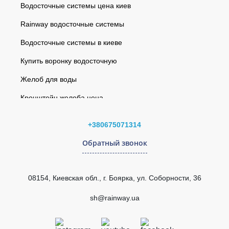
Водосточные системы цена киев
Rainway водосточные системы
Водосточные системы в киеве
Купить воронку водосточную
Желоб для воды
Кронштейн желоба цена
Заглушка желоба правая антрацитовая 120мм GIZA
Водосточная система
Угол желоба внутренний 135° (RAINWAY 130) серый
+380675071314
Софиты
Угол желоба внутренний 135° (RAINWAY 90) красный
Обратный звонок
Кровельная вентиляция EliteVent
Желоб 3 м (RAINWAY 130) серый
Интернет-магазин водостоков
Угол желоба наружный 90° (RAINWAY 130) зеленый
08154, Киевская обл., г. Боярка, ул. Соборности, 36
Водосточная система
Угол наружный 90° L-3000 мм графитовый
sh@rainway.ua
rainway 130
Труба водосточная 75 мм L=3 м (RAINWAY 90)
rainway 90
графитовая