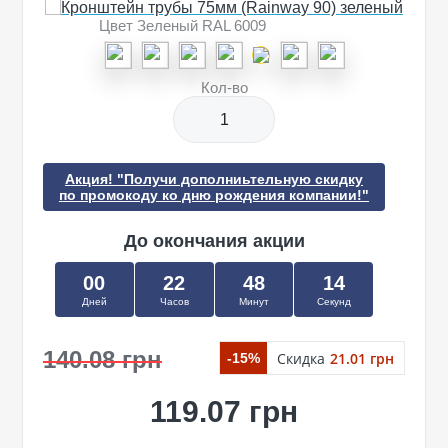
Цвет Зеленый RAL 6009
Кол-во
Акция! "Получи дополниьтельную скидку
по промокоду ко дню рождения компании!"
До окончания акции
00
22
48
13
Дней
Часов
Минут
Секунд
140.08 грн
Скидка
21.01 грн
-15%
119.07 грн