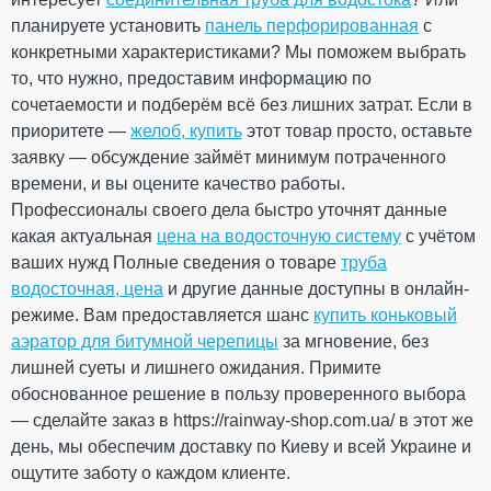
планируете установить
панель перфорированная
с
конкретными характеристиками? Мы поможем выбрать
то, что нужно, предоставим информацию по
Кронштейн трубы 75мм
сочетаемости и подберём всё без лишних затрат. Если в
(Rainway 90) зеленый
приоритете —
желоб, купить
этот товар просто, оставьте
ПРОДОЛЖИТЬ ПОКУПКИ
заявку — обсуждение займёт минимум потраченного
На складе
времени, и вы оцените качество работы.
Профессионалы своего дела быстро уточнят данные
140.08
какая актуальная
цена на водосточную систему
21.01
с учётом
Скидка
-15%
грн
грн
ваших нужд Полные сведения о товаре
труба
водосточная, цена
и другие данные доступны в онлайн-
режиме. Вам предоставляется шанс
119.07 грн
купить коньковый
аэратор для битумной черепицы
за мгновение, без
Кол-во
лишней суеты и лишнего ожидания. Примите
обоснованное решение в пользу проверенного выбора
— сделайте заказ в https://rainway-shop.com.ua/ в этот же
день, мы обеспечим доставку по Киеву и всей Украине и
КУПИТЬ
ощутите заботу о каждом клиенте.