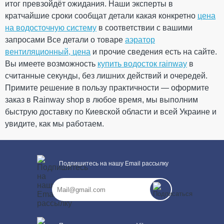
935.95
итог превзойдёт ожидания. Наши эксперты в
140.39
Скидка
-15%
грн
грн
кратчайшие сроки сообщат детали какая конкретно
цена
на водосточную систему
в соответствии с вашими
запросами Все детали о товаре
795.56 грн
аэратор
вентиляционный, цена
и прочие сведения есть на сайте.
Кол-во
Вы имеете возможность
купить водосток rainway
в
считанные секунды, без лишних действий и очередей.
Примите решение в пользу практичности — оформите
заказ в Rainway shop в любое время, мы выполним
КУПИТЬ
быструю доставку по Киевской области и всей Украине и
увидите, как мы работаем.
Подпишитесь на нашу Email рассылку