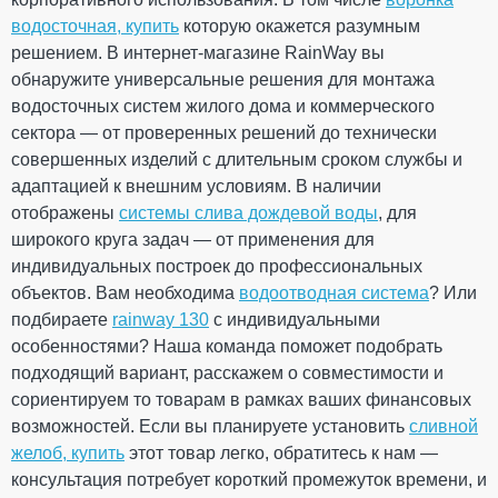
Дополнительные характеристики
водосточная, купить
которую окажется разумным
Температура
от - 40°С / до +
решением. В интернет-магазине RainWay вы
использования
60°С
обнаружите универсальные решения для монтажа
Температура для
от + 5°С
монтажа
водосточных систем жилого дома и коммерческого
Устойчивость к УФ-
Устойчивый
сектора — от проверенных решений до технически
излучению
Рейтинг
совершенных изделий с длительным сроком службы и
Гарантия
10 лет
адаптацией к внешним условиям. В наличии
Европейский
EN 607:2004
стандарт
отображены
системы слива дождевой воды
, для
Сертификат
ОТПРАВИТЬ
Сертифицирован
широкого круга задач — от применения для
соответствия
индивидуальных построек до профессиональных
ПРОДОЛЖИТЬ ПОКУПКИ
объектов. Вам необходима
водоотводная система
? Или
подбираете
rainway 130
с индивидуальными
особенностями? Наша команда поможет подобрать
Угол желоба наружный 135°
подходящий вариант, расскажем о совместимости и
(RAINWAY 130) кирпичный
сориентируем то товарам в рамках ваших финансовых
возможностей. Если вы планируете установить
сливной
На складе
желоб, купить
этот товар легко, обратитесь к нам —
консультация потребует короткий промежуток времени, и