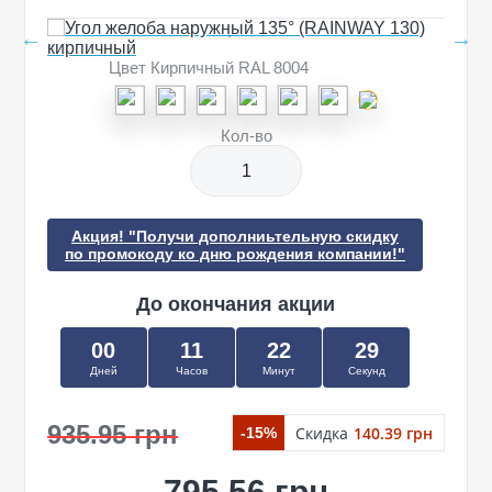
Цвет Кирпичный RAL 8004
Кол-во
Акция! "Получи дополниьтельную скидку
по промокоду ко дню рождения компании!"
До окончания акции
00
11
22
28
Дней
Часов
Минут
Секунд
935.95 грн
Скидка
140.39 грн
-15%
795.56 грн