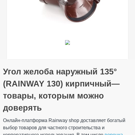
Общие характеристики
Угол желоба наружный 135°
Тип системы
130/100 мм
Оставьте свой отзыв
Материал
ПВХ (PVC-U)
(RAINWAY 130) кирпичный—
Технология
Коекструзия (Co-
производства
Ex)
товары, которым можно
Ваше имя
Размеры
Длина
152 мм
доверять
Вес
0,300 кг
270 × 221 × 108
Габариты
Онлайн-платформа Rainway shop доставляет богатый
мм
Ваш отзыв
выбор товаров для частного строительства и
Количество в
20 шт
упаковке
корпоративного использования. В том числе
воронка